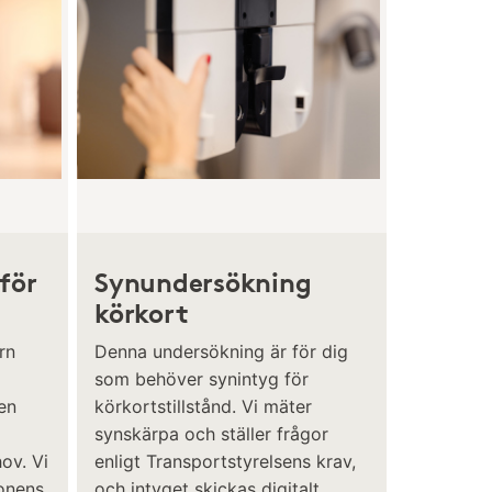
för
Synundersökning
körkort
rn
Denna undersökning är för dig
som behöver synintyg för
en
körkortstillstånd. Vi mäter
synskärpa och ställer frågor
ov. Vi
enligt Transportstyrelsens krav,
gonens
och intyget skickas digitalt