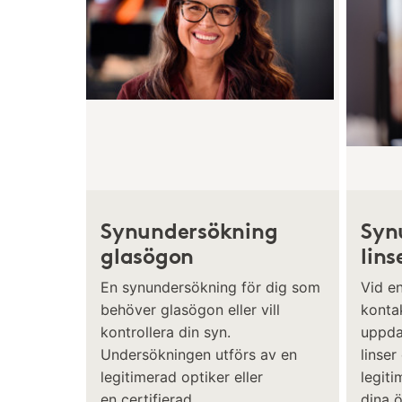
Synundersökning
Syn
glasögon
lins
En synundersökning för dig som
Vid e
behöver glasögon eller vill
kontak
kontrollera din syn.
uppda
Undersökningen utförs av en
linser
legitimerad optiker eller
legiti
en certifierad
dina 