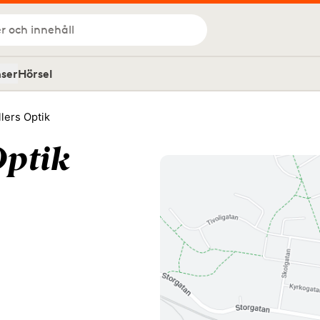
r och innehåll
nser
Hörsel
lers Optik
Optik