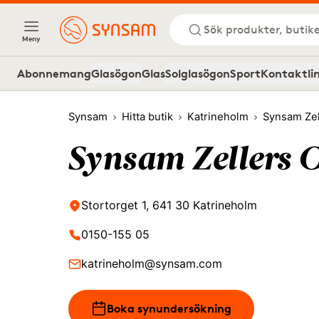
Sök produkter, butike
Meny
Abonnemang
Glasögon
Glas
Solglasögon
Sport
Kontaktli
Synsam
Hitta butik
Katrineholm
Synsam Zel
Synsam Zellers 
Stortorget 1, 641 30 Katrineholm
0150-155 05
katrineholm@synsam.com
Boka synundersökning