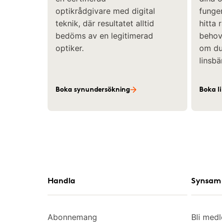
optikrådgivare med digital
funger
teknik, där resultatet alltid
hitta 
bedöms av en legitimerad
behov 
optiker.
om du 
linsbä
Boka synundersökning
Boka l
Handla
Synsam 
Abonnemang
Bli med