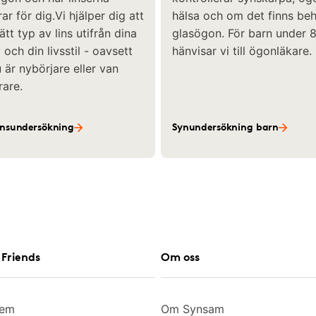
ar för dig.Vi hjälper dig att
hälsa och om det finns be
rätt typ av lins utifrån dina
glasögon. För barn under 8
och din livsstil - oavsett
hänvisar vi till ögonläkare.
är nybörjare eller van
rare.
insundersökning
Synundersökning barn
Friends
Om oss
lem
Om Synsam