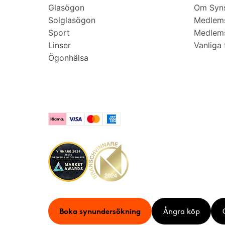
Glasögon
Om Syns
Solglasögon
Medlem
Sport
Medlems
Linser
Vanliga 
Ögonhälsa
Klarna
Visa
Mastercard
American Express
Boka synundersökning
Ångra köp