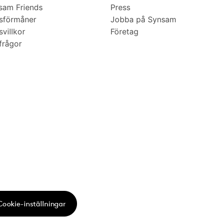
am Friends
Press
sförmåner
Jobba på Synsam
villkor
Företag
frågor
Cookie-inställningar