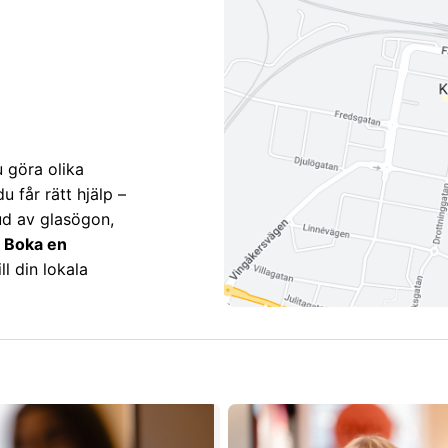
 göra olika
u får rätt hjälp –
ud av glasögon,
.
Boka en
l din lokala