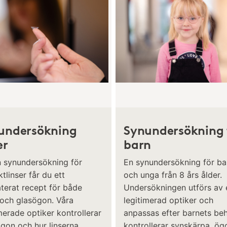
undersökning
Synundersökning 
er
barn
n synundersökning för
En synundersökning för ba
tlinser får du ett
och unga från 8 års ålder.
terat recept för både
Undersökningen utförs av 
 och glasögon. Våra
legitimerad optiker och
merade optiker kontrollerar
anpassas efter barnets beh
ögon och hur linserna
kontrollerar synskärpa, ö