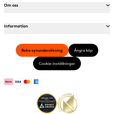
Om oss
Information
Boka synundersökning
Ångra köp
Cookie-inställningar
Klarna
Visa
Mastercard
American Express