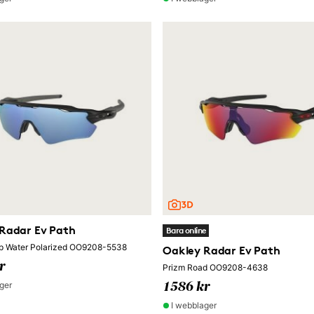
Radar Ev Path
Bara online
p Water Polarized OO9208-5538
Oakley Radar Ev Path
r
Prizm Road OO9208-4638
ger
1586 kr
I webblager