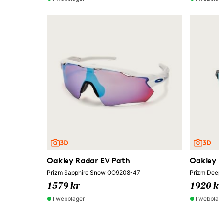
Oakley Radar EV Path
Oakley 
Prizm Sapphire Snow OO9208-47
Prizm Dee
1579 kr
1920 k
I webblager
I webbla