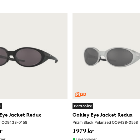
e
Bara online
Eye Jacket Redux
Oakley Eye Jacket Redux
ey OO9438-0158
Prizm Black Polarized OO9438-0558
r
1979 kr
ger
I webblager