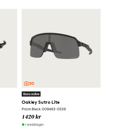
Bara online
Oakley Sutro Lite
Prizm Black OO9463-0539
1420 kr
I webblager