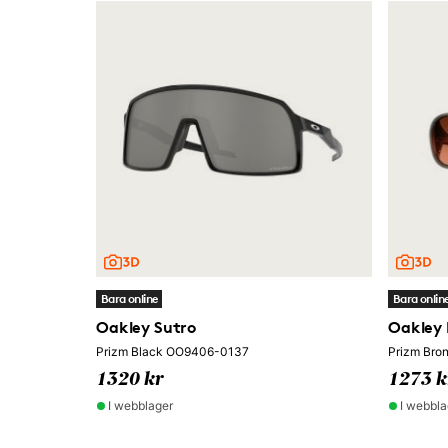
Bara online
Bara onlin
Oakley Sutro
Oakley 
Prizm Black OO9406-0137
Prizm Bro
1320 kr
1273 k
I webblager
I webbla