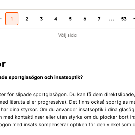
1
2
3
4
5
6
7
...
53
Välj sida
or
pade sportglasögon och insatsoptik?
ter för slipade sportglasögon. Du kan få dem direktslipade, d
med läsruta eller progressiva). Det finns också sportglas me
ar dina styrkor. Om du använder insatsoptik i dina glasög
med kontaktlinser eller utan styrka om du plockar bort in
ögon med insats kompenserar optiken för den vinkel som d