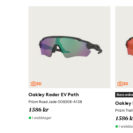
Oakley Radar EV Path
Bara onlin
Prizm Road Jade OO9208-A138
Oakley 
1586 kr
Prizm Tra
I webblager
1586 k
I webbla