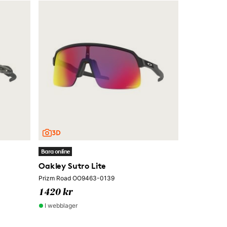
Bara online
Oakley Sutro Lite
Prizm Road OO9463-0139
1420 kr
I webblager