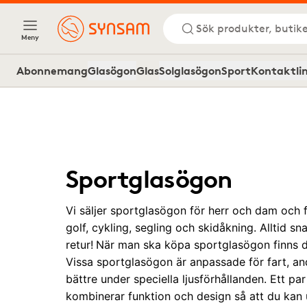
Sök produkter, butike
Meny
Abonnemang
Glasögon
Glas
Solglasögon
Sport
Kontaktli
Sportglasögon
Vi säljer sportglasögon för herr och dam och 
golf, cykling, segling och skidåkning. Alltid sn
retur!
När man ska köpa sportglasögon finns de
Vissa sportglasögon är anpassade för fart, and
bättre under speciella ljusförhållanden. Ett p
kombinerar funktion och design så att du kan u