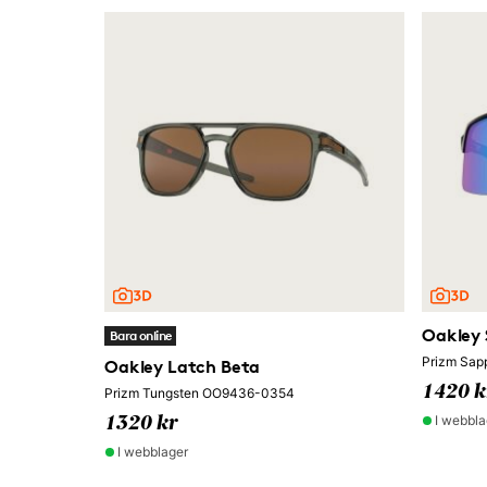
Oakley 
Bara online
Prizm Sap
Oakley Latch Beta
1420 k
Prizm Tungsten OO9436-0354
I webbla
1320 kr
I webblager