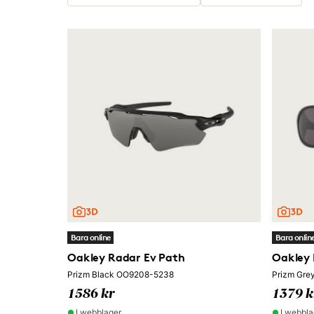
Bara online
Bara onlin
Oakley Radar Ev Path
Oakley 
Prizm Black OO9208-5238
Prizm Gr
1586 kr
1379 k
I webblager
I webbla