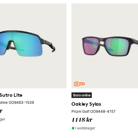
Sutro Lite
Bara online
phire OO9463-1539
Oakley Sylas
r
Prizm Golf OO9448-4157
ger
1118 kr
I webblager