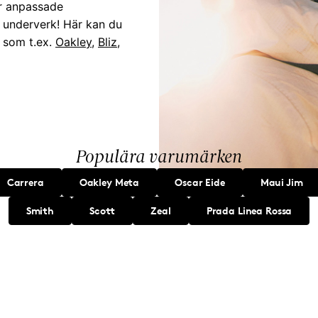
ar anpassade
 underverk! Här kan du
 som t.ex.
Oakley
,
Bliz
,
Populära varumärken
Carrera
Oakley Meta
Oscar Eide
Maui Jim
Smith
Scott
Zeal
Prada Linea Rossa