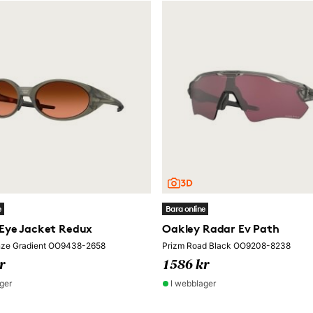
e
Bara online
Eye Jacket Redux
Oakley Radar Ev Path
nze Gradient OO9438-2658
Prizm Road Black OO9208-8238
r
1586 kr
ger
I webblager