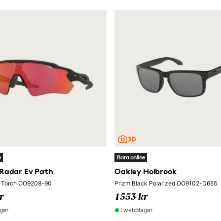
e
Bara online
Radar Ev Path
Oakley Holbrook
il Torch OO9208-90
Prizm Black Polarized OO9102-D655
r
1553 kr
ger
I webblager