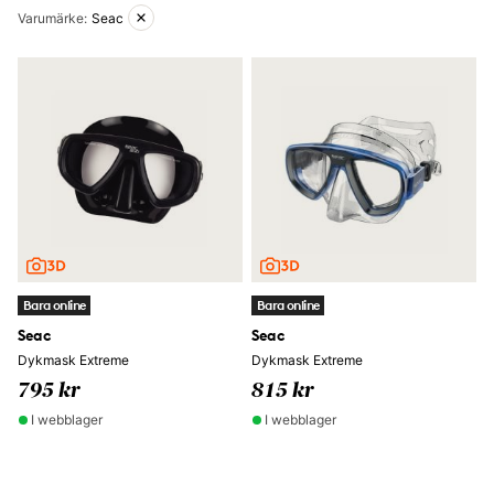
Aktiva filter
Varumärke
:
Seac
Bara online
Bara online
Seac
Seac
Dykmask Extreme
Dykmask Extreme
795 kr
815 kr
I webblager
I webblager