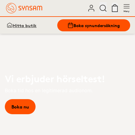
Meny
Hitta butik
Boka synundersökning
Vi erbjuder hörseltest!
Boka tid hos en legitimerad audionom.
Boka nu