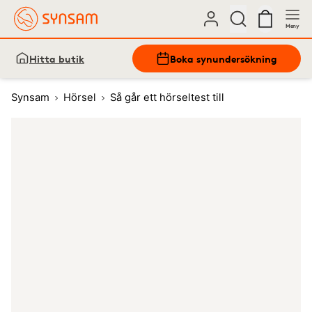
Meny
Hitta butik
Boka synundersökning
Synsam
Hörsel
Så går ett hörseltest till