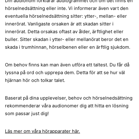
Din audionom förklarar audiogrammet och om det finns en
hörselnedsättning eller inte. Vi informerar även vart den
eventuella hörselnedsättning sitter: ytter-, mellan- eller
innerörat. Vanligaste orsaken är att skadan sitter i
innerörat. Detta orsakas oftast av ålder, ärftlighet eller
buller. Sitter skadan i ytter- eller mellanörat beror det en
skada i trumhinnan, hörselbenen eller en ärftlig sjukdom.
Om behov finns kan man även utföra ett taltest. Du får då
lyssna på ord och upprepa dem. Detta för att se hur väl
hjärnan hör och tolkar talet.
Baserat på dina upplevelser, behov och hörselnedsättning
rekommenderar våra audionomer dig att hitta en lösning
som passar just dig!
Läs mer om våra hörapparater här.