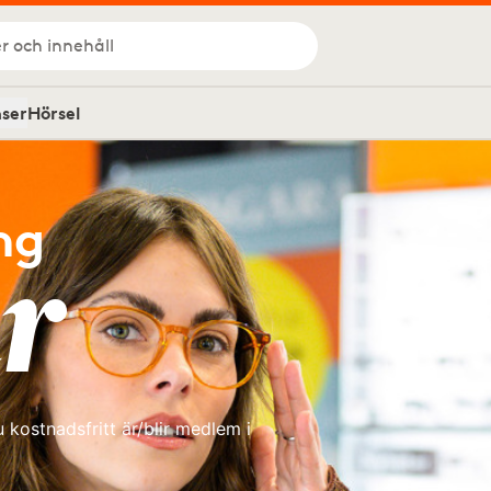
r och innehåll
nser
Hörsel
ng
r
kostnadsfritt är/blir medlem i