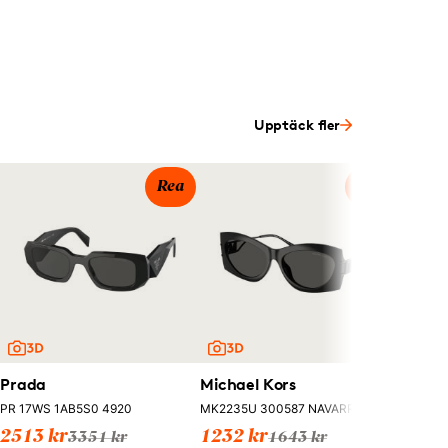
Upptäck fler
Rea
Rea
Maui 
432 11T
1449
I webb
Prada
Michael Kors
PR 17WS 1AB5S0 4920
MK2235U 300587 NAVARRA 5716
2513 kr
1232 kr
3351 kr
1643 kr