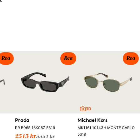
d,
Rea
Rea
Rea
Prada
Michael Kors
PR B06S 16K08Z 5319
MK1161 10143H MONTE CARLO
5619
2513 kr
3351 kr