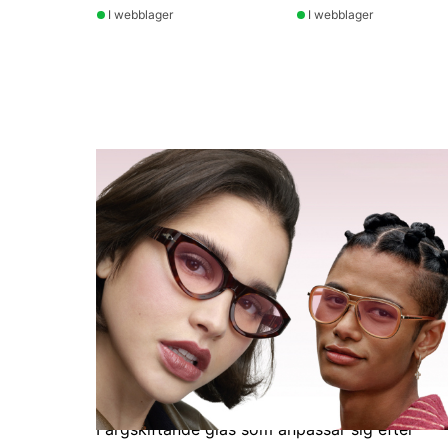
I webblager
I webblager
Upplev Color Touch
Färgskiftande glas som anpassar sig efter