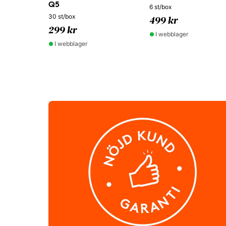
Q5
6 st/box
30 st/box
499 kr
299 kr
I webblager
I webblager