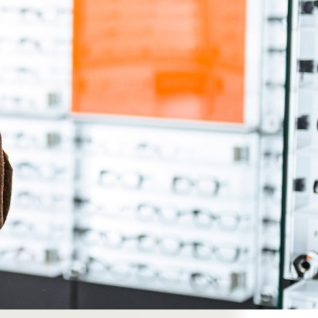
Erling Haaland Eyewear
Collection
pptäck en kollektion skapad för klarhet,
ontroll och fokus - i varje situation.
Utforska
Se alla