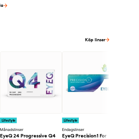
la
Köp linser
Lifestyl
Endagsli
Acuvu
Hydra
30 pcs/
281 k
I webb
Lifestyle
Lifestyle
Månadslinser
Endagslinser
EyeQ 24 Progressive Q4
EyeQ Precision1 For