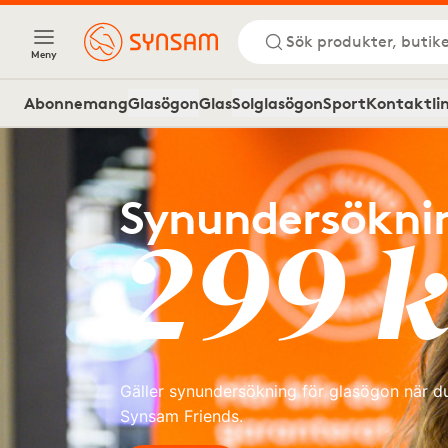
Sök produkter, butike
Meny
Abonnemang
Glasögon
Glas
Solglasögon
Sport
Kontaktli
Synundersökni
299 k
Gäller synundersökning för glasögon när du 
Synsam Friends.