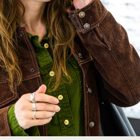
Hyr glasögon från 99
kr/månad
å
Med Synsam Lifestyle glasögonabonnemang
U
hyr du glasögon för alla dina behov.
k
Läs mer
r Collection