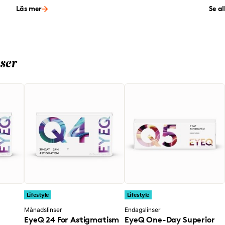
Läs mer
Se al
ser
Lifestyle
Lifestyle
Månadslinser
Endagslinser
EyeQ 24 For Astigmatism
EyeQ One-Day Superior