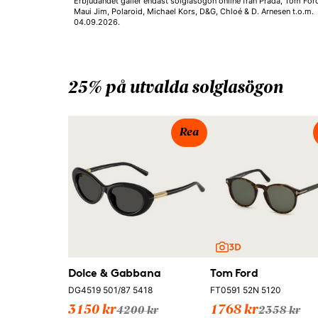
Erbjudandet gäller endast solglasögon online från Prada, Tom For
Maui Jim, Polaroid, Michael Kors, D&G, Chloé & D. Arnesen t.o.m.
04.09.2026.
25% på utvalda solglasögon
Rea
Dolce & Gabbana
Tom Ford
DG4519 501/87 5418
FT0591 52N 5120
3150 kr
1768 kr
4200 kr
2358 kr