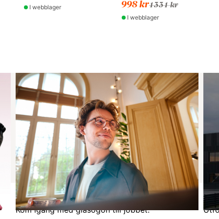
998 kr
1331 kr
I webblager
I webblager
Glasögon på jobbet
När
Kom igång med glasögon till jobbet.
Utfo