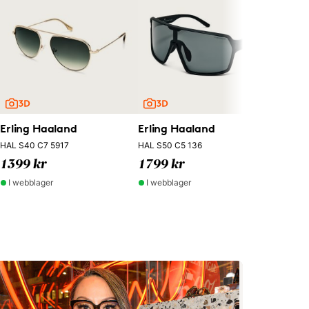
Erling
HAL S49
1399
I webb
Erling Haaland
Erling Haaland
HAL S40 C7 5917
HAL S50 C5 136
1399 kr
1799 kr
I webblager
I webblager