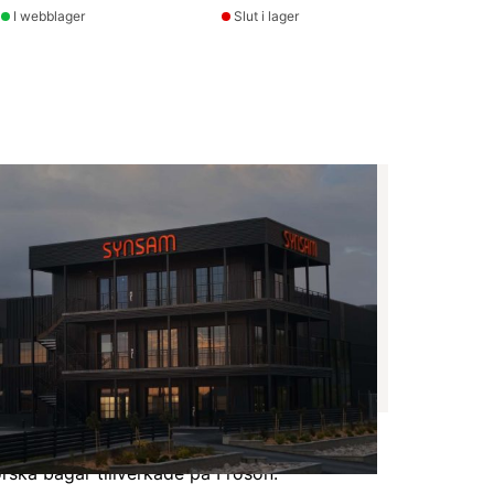
I webblager
Slut i lager
producerade glasögon
rska bågar tillverkade på Frösön.