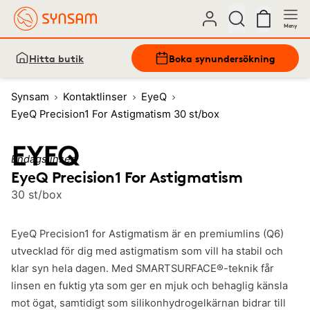
Meny
Hitta butik
Boka synundersökning
Synsam
Kontaktlinser
EyeQ
EyeQ Precision1 For Astigmatism 30 st/box
Endagslinser
EyeQ Precision1 For Astigmatism
30 st/box
EyeQ Precision1 for Astigmatism är en premiumlins (Q6)
utvecklad för dig med astigmatism som vill ha stabil och
klar syn hela dagen. Med SMARTSURFACE®-teknik får
linsen en fuktig yta som ger en mjuk och behaglig känsla
mot ögat, samtidigt som silikonhydrogelkärnan bidrar till