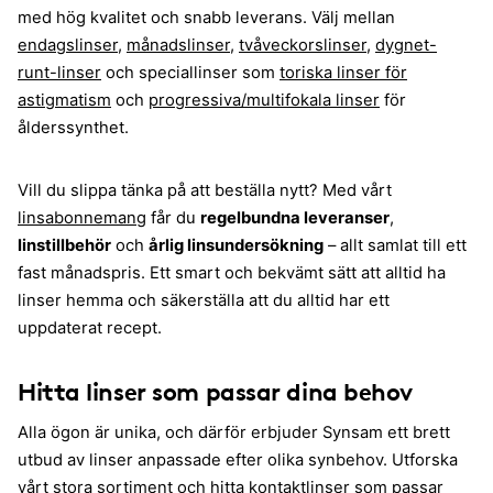
med hög kvalitet och snabb leverans. Välj mellan
endagslinser
,
månadslinser
,
tvåveckorslinser
,
dygnet-
runt-linser
och speciallinser som
toriska linser för
astigmatism
och
progressiva/multifokala linser
för
ålderssynthet.
Vill du slippa tänka på att beställa nytt? Med vårt
linsabonnemang
får du
regelbundna leveranser
,
linstillbehör
och
årlig linsundersökning
– allt samlat till ett
fast månadspris. Ett smart och bekvämt sätt att alltid ha
linser hemma och säkerställa att du alltid har ett
uppdaterat recept.
Hitta linser som passar dina behov
Alla ögon är unika, och därför erbjuder Synsam ett brett
utbud av linser anpassade efter olika synbehov. Utforska
vårt stora sortiment och hitta kontaktlinser som passar