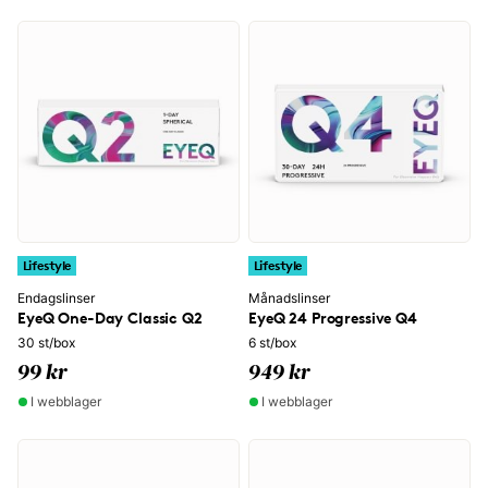
Lifestyle
Lifestyle
Endagslinser
Månadslinser
EyeQ One-Day Classic Q2
EyeQ 24 Progressive Q4
30 st/box
6 st/box
99 kr
949 kr
I webblager
I webblager