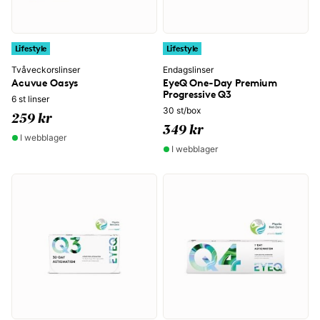
Lifestyle
Lifestyle
Tvåveckorslinser
Endagslinser
Acuvue Oasys
EyeQ One-Day Premium
Progressive Q3
6 st linser
30 st/box
259 kr
349 kr
I webblager
I webblager