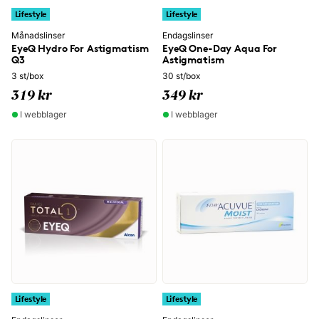
Lifestyle
Lifestyle
Månadslinser
Endagslinser
EyeQ Hydro For Astigmatism
EyeQ One-Day Aqua For
Q3
Astigmatism
3 st/box
30 st/box
319 kr
349 kr
I webblager
I webblager
Lifestyle
Lifestyle