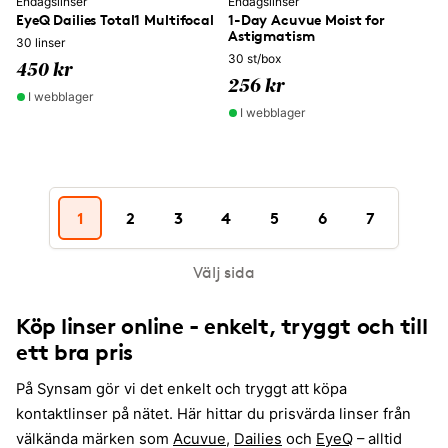
Endagslinser
Endagslinser
EyeQ Dailies Total1 Multifocal
1-Day Acuvue Moist for
Astigmatism
30 linser
30 st/box
450 kr
256 kr
I webblager
I webblager
1
2
3
4
5
6
7
Välj sida
Köp linser online - enkelt, tryggt och till
ett bra pris
På Synsam gör vi det enkelt och tryggt att köpa
kontaktlinser på nätet. Här hittar du prisvärda linser från
välkända märken som
Acuvue
,
Dailies
och
EyeQ
– alltid