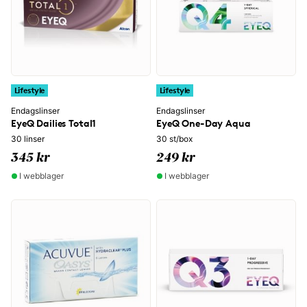
Lifestyle
Lifestyle
Endagslinser
Endagslinser
EyeQ Dailies Total1
EyeQ One-Day Aqua
30 linser
30 st/box
345 kr
249 kr
I webblager
I webblager