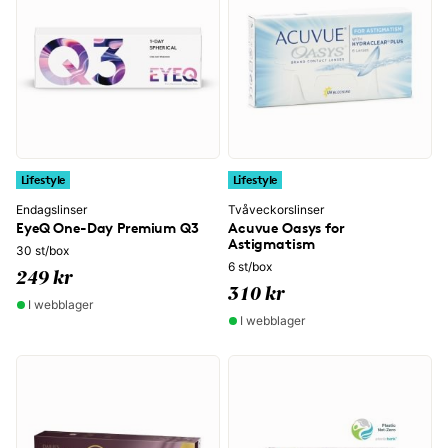
Lifestyle
Lifestyle
Endagslinser
Tvåveckorslinser
EyeQ One-Day Premium Q3
Acuvue Oasys for
Astigmatism
30 st/box
6 st/box
249 kr
310 kr
I webblager
I webblager