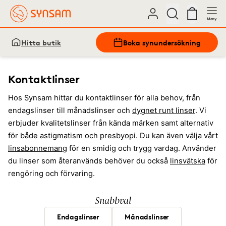
Meny
Hitta butik
Boka synundersökning
Kontaktlinser
Hos Synsam hittar du kontaktlinser för alla behov, från
endagslinser till månadslinser och
dygnet runt linser
. Vi
erbjuder kvalitetslinser från kända märken samt alternativ
för både astigmatism och presbyopi. Du kan även välja vårt
linsabonnemang
för en smidig och trygg vardag. Använder
du linser som återanvänds behöver du också
linsvätska
för
rengöring och förvaring.
Snabbval
Endagslinser
Månadslinser