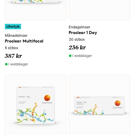
Lifestyle
Endagslinser
Proclear 1 Day
Månadslinser
30 st/box
Proclear Multifocal
236 kr
6 st/box
I webblager
387 kr
I webblager