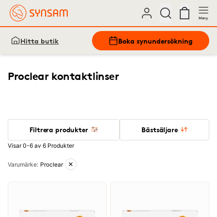
Meny
Hitta butik
Boka synundersökning
Proclear kontaktlinser
Filtrera produkter
Bästsäljare
Visar 0-6 av 6 Produkter
Aktiva filter
Varumärke
:
Proclear