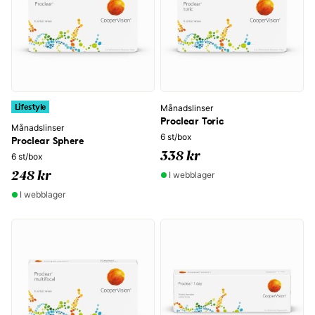
Lifestyle
Månadslinser
Proclear Toric
Månadslinser
6 st/box
Proclear Sphere
338 kr
6 st/box
I webblager
248 kr
I webblager