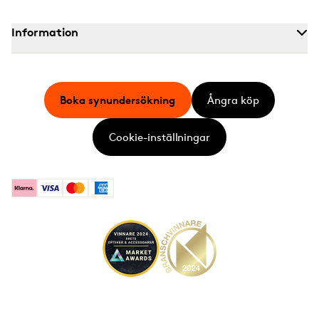
Information
Boka synundersökning
Ångra köp
Cookie-inställningar
Klarna
Visa
Mastercard
American Express