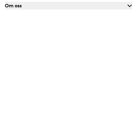
Om oss
Information
Boka synundersökning
Ångra köp
Cookie-inställningar
Klarna
Visa
Mastercard
American Express