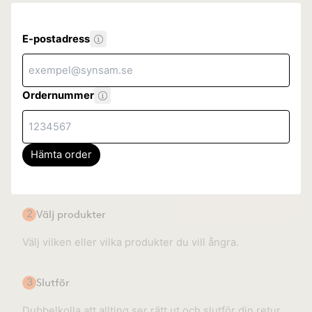
E-postadress
Ordernummer
Hämta order
2
Välj produkter
Välj vilken eller vilka produkter du vill ångra.
3
Slutför
Dubbelkolla att allting ser rätt ut och slutför din retur.