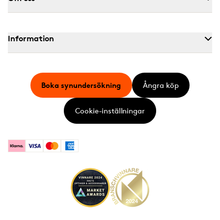
Information
Boka synundersökning
Ångra köp
Cookie-inställningar
Klarna
Visa
Mastercard
American Express