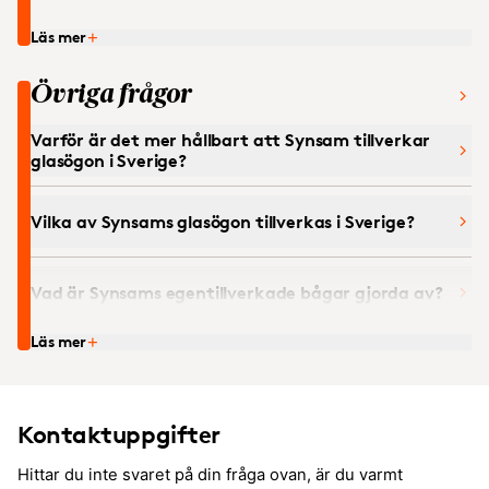
Hur får jag ta del av event och erbjudanden?
Läs mer
Hur går en anställd tillväga för att skaffa
terminalglasögon?
Övriga frågor
Vilka förmåner ingår i Synsam Friends?
Önskar ni teckna ett företagsavtal för
arbetsglasögon?
Varför är det mer hållbart att Synsam tillverkar
glasögon i Sverige?
Hur behandlas mina personuppgifter med Synsam
Friends?
Vilka av Synsams glasögon tillverkas i Sverige?
Vad är Synsams egentillverkade bågar gjorda av?
Läs mer
Kan jag lämna in gamla glasögon hos er?
Kan Synsam sponsra vårt
Kontaktuppgifter
välgörenhetsevenemang?
Hittar du inte svaret på din fråga ovan, är du varmt