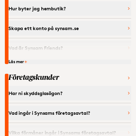
synsam.se?
Hur byter jag hembutik?
Nöjdkundgaranti - alltid på Synsam!
Skapa ett konto på synsam.se
Vad är Synsam Friends?
Läs mer
Hur blir jag medlem i Synsam Friends?
Företagskunder
Ska jag som abonnemangskund gå med i Synsam
Friends?
Har ni skyddsglasögon?
Får jag ett plastkort/klubbkort hemskickat?
Vad ingår i Synsams företagsavtal?
Vill du inte längre vara medlem?
Vilka förmåner ingår i Synsams företagsavtal?