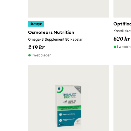
Optiflo
Lifestyle
Kosttillsko
OsmoTears Nutrition
620 kr
Omega-3 Supplement 90 kapslar
I webbla
249 kr
I webblager