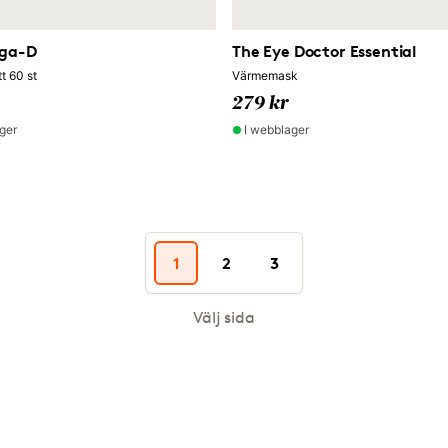
ga-D
The Eye Doctor Essential
tt 60 st
Värmemask
279 kr
ger
I webblager
1
2
3
Välj sida