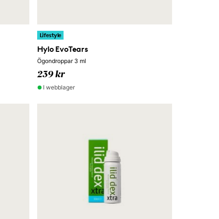
Lifestyle
Hylo EvoTears
Ögondroppar 3 ml
239 kr
I webblager