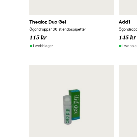
Thealoz Duo Gel
Add1
Ögondroppar 30 st endospipetter
Ögondropp
115 kr
145 kr
I webblager
I webbla