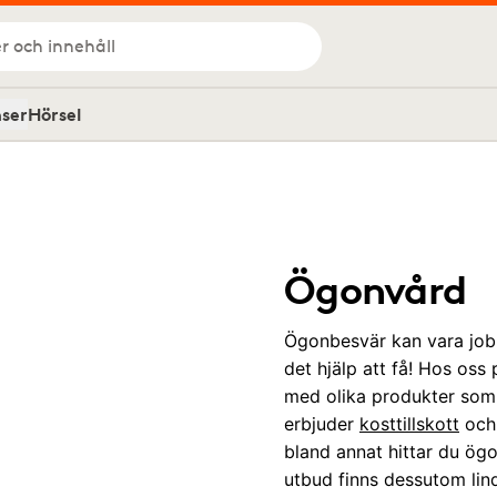
r och innehåll
nser
Hörsel
Ögonvård
Ögonbesvär kan vara jobb
det hjälp att få! Hos oss
med olika produkter som 
erbjuder
kosttillskott
oc
bland annat hittar du ö
utbud finns dessutom li