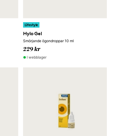
Lifestyle
Hylo Gel
Smörjande ögondroppar 10 ml
229 kr
I webblager