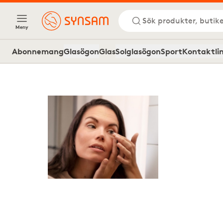
Sök produkter, butike
Meny
Abonnemang
Glasögon
Glas
Solglasögon
Sport
Kontaktli