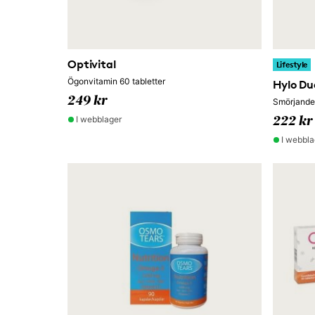
Optivital
Lifestyle
Ögonvitamin 60 tabletter
Hylo Du
249 kr
Smörjande
I webblager
222 kr
I webbla