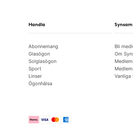
Handla
Synsam 
Abonnemang
Bli med
Glasögon
Om Syns
Solglasögon
Medlem
Sport
Medlems
Linser
Vanliga 
Ögonhälsa
Klarna
Visa
Mastercard
American Express