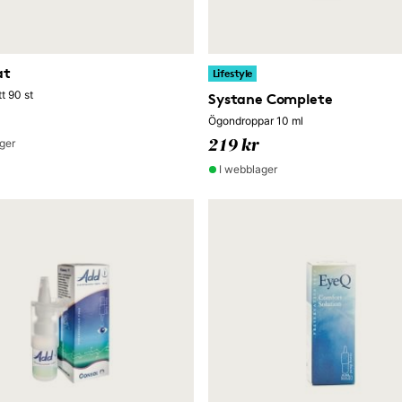
at
Lifestyle
tt 90 st
Systane Complete
Ögondroppar 10 ml
ger
219 kr
I webblager