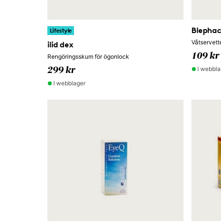
Blephac
Lifestyle
Våtservett
ilid dex
109 kr
Rengöringsskum för ögonlock
I webbla
299 kr
I webblager