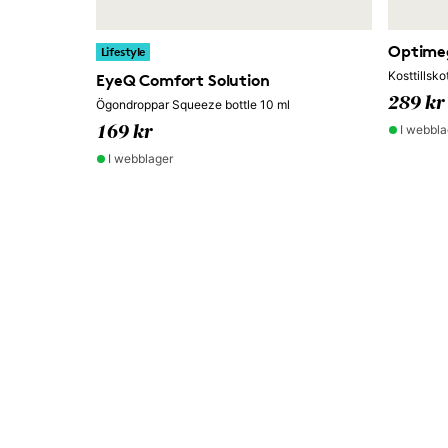
Optime
Lifestyle
Kosttillsko
EyeQ Comfort Solution
289 kr
Ögondroppar Squeeze bottle 10 ml
I webbla
169 kr
I webblager