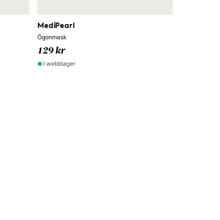
MediPearl
Ögonmask
129 kr
I webblager