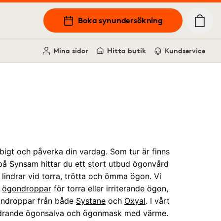
Boka synundersökning
Mina sidor
Hitta butik
Kundservice
igt och påverka din vardag. Som tur är finns
 på Synsam hittar du ett stort utbud ögonvård
lindrar vid torra, trötta och ömma ögon. Vi
h
ögondroppar
för torra eller irriterande ögon,
gondroppar från både
Systane
och
Oxyal
. I vårt
ndrande ögonsalva och ögonmask med värme.