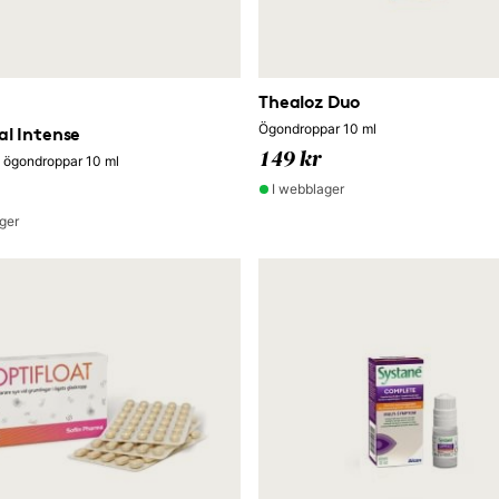
Thealoz Duo
Ögondroppar 10 ml
al Intense
149 kr
 ögondroppar 10 ml
I webblager
ger