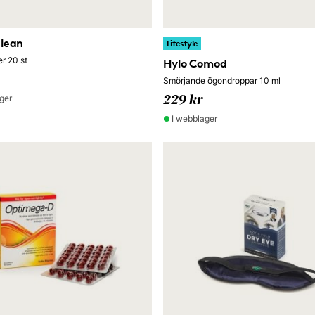
lean
Lifestyle
er 20 st
Hylo Comod
Smörjande ögondroppar 10 ml
ger
229 kr
I webblager