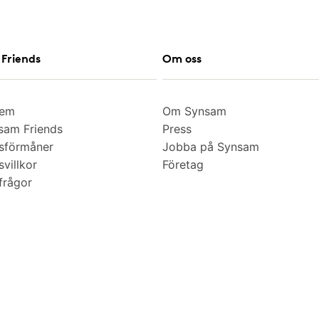
Friends
Om oss
lem
Om Synsam
am Friends
Press
sförmåner
Jobba på Synsam
villkor
Företag
frågor