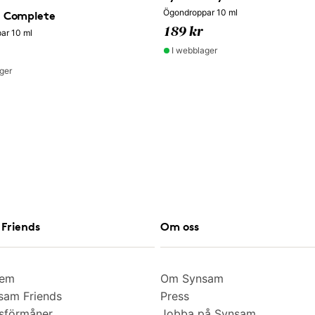
Ögondroppar 10 ml
e Complete
189 kr
ar 10 ml
I webblager
ger
Friends
Om oss
lem
Om Synsam
am Friends
Press
sförmåner
Jobba på Synsam