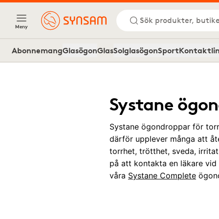
Sök produkter, butike
Meny
Abonnemang
Glasögon
Glas
Solglasögon
Sport
Kontaktli
Systane ögo
Systane ögondroppar för torra
därför upplever många att å
torrhet, trötthet, sveda, irri
på att kontakta en läkare vid
våra
Systane Complete
ögond