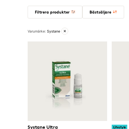
Filtrera produkter
Bästsäljare
Aktiva filter
Varumärke
:
Systane
Systane Ultra
Lifestyle