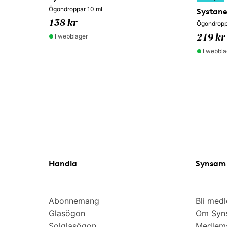
Ögondroppar 10 ml
Systan
138 kr
Ögondropp
I webblager
219 kr
I webbla
Handla
Synsam 
Abonnemang
Bli med
Glasögon
Om Syns
Solglasögon
Medlem