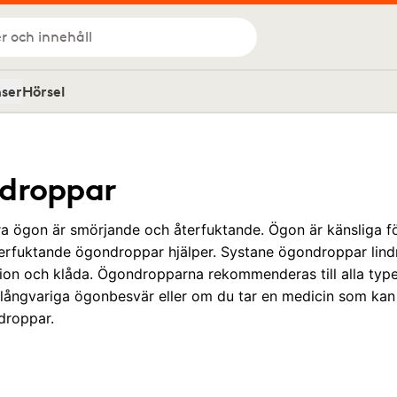
r och innehåll
nser
Hörsel
ndroppar
 ögon är smörjande och återfuktande. Ögon är känsliga för 
terfuktande ögondroppar hjälper. Systane ögondroppar li
tation och klåda. Ögondropparna rekommenderas till alla type
 långvariga ögonbesvär eller om du tar en medicin som kan 
roppar.