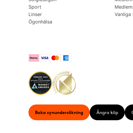
Sport
Medlems
Linser
Vanliga 
Ögonhälsa
Klarna
Visa
Mastercard
American Express
Boka synundersökning
Ångra köp