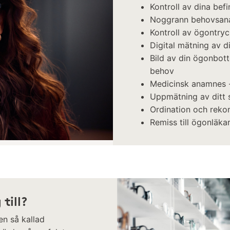
Kontroll av dina bef
Noggrann behovsan
Kontroll av ögontry
Digital mätning av di
Bild av din ögonbot
behov
Medicinsk anamnes -
Uppmätning av ditt s
Ordination och reko
​Remiss till ögonläka
till?
en så kallad