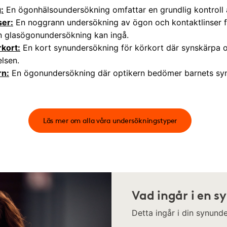
:
En ögonhälsoundersökning omfattar en grundlig kontroll
ser:
En noggrann undersökning av ögon och kontaktlinser fö
en glasögonundersökning kan ingå.
kort:
En kort synundersökning för körkort där synskärpa o
elsen.
rn:
En ögonundersökning där optikern bedömer barnets synf
Läs mer om alla våra undersökningstyper
Vad ingår i en 
Detta ingår i din synun