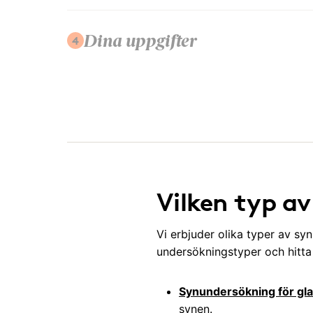
4
Dina uppgifter
Vilken typ a
Vi erbjuder olika typer av sy
undersökningstyper och hitt
Synundersökning för gl
synen.