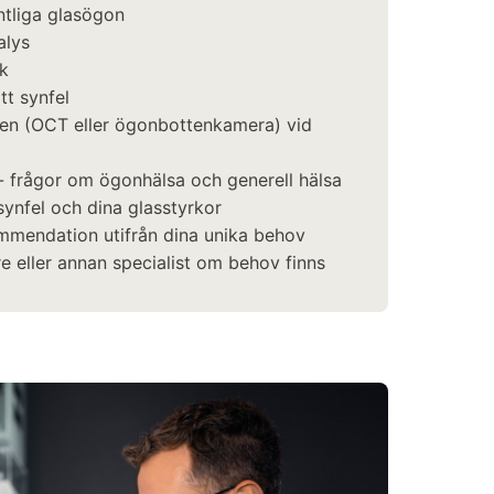
intliga glasögon
alys
ck
tt synfel
ten (OCT eller ögonbottenkamera) vid
 frågor om ögonhälsa och generell hälsa
ynfel och dina glasstyrkor
mmendation utifrån dina unika behov
re eller annan specialist om behov finns