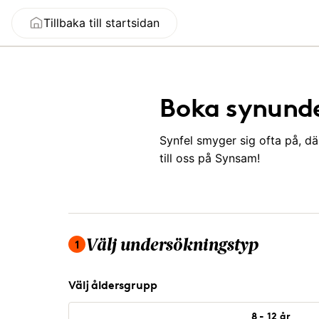
Tillbaka till startsidan
Boka synund
Synfel smyger sig ofta på, d
till oss på Synsam!
Du är på steg 1 av 4, välj undersökningstyp.
1
Välj undersökningstyp
Välj åldersgrupp
8 - 12 år