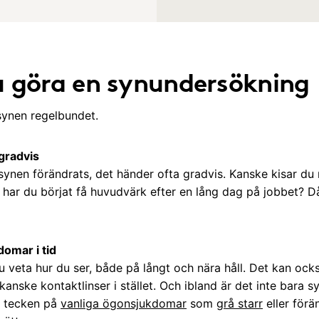
u göra en synundersökning
 synen regelbundet.
 gradvis
 synen förändrats, det händer ofta gradvis. Kanske kisar d
r har du börjat få huvudvärk efter en lång dag på jobbet? D
domar i tid
u veta hur du ser, både på långt och nära håll. Det kan oc
 kanske kontaktlinser i stället. Och ibland är det inte bara
a tecken på
vanliga ögonsjukdomar
som
grå starr
eller förä