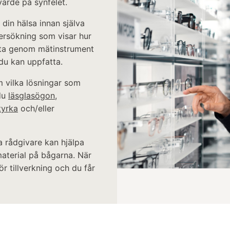
värde på synfelet.
 din hälsa innan själva
ersökning som visar hur
titta genom mätinstrument
 du kan uppfatta.
m vilka lösningar som
du
läsglasögon
,
tyrka
och/eller
a rådgivare kan hjälpa
aterial på bågarna. När
r tillverkning och du får