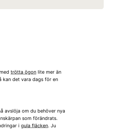
u med
trötta ögon
lite mer än
å kan det vara dags för en
kså avslöja om du behöver nya
 synskärpan som förändrats.
ndringar i
gula fläcken
. Ju