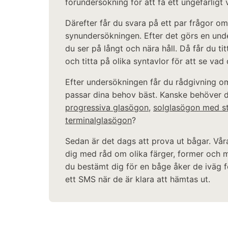
förundersökning för att få ett ungefärligt 
Därefter får du svara på ett par frågor om
synundersökningen. Efter det görs en und
du ser på långt och nära håll. Då får du 
och titta på olika syntavlor för att se vad
Efter undersökningen får du rådgivning o
passar dina behov bäst. Kanske behöver 
progressiva glasögon
,
solglasögon med s
terminalglasögon
?
Sedan är det dags att prova ut bågar. Vår
dig med råd om olika färger, former och m
du bestämt dig för en båge åker de iväg fö
ett SMS när de är klara att hämtas ut.