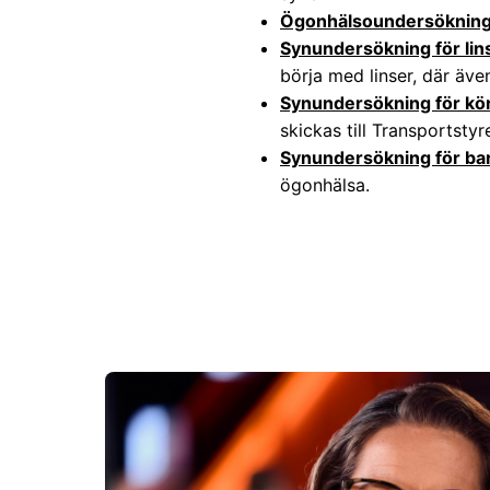
Ögonhälsoundersökning
Synundersökning för lin
börja med linser, där äv
Synundersökning för kör
skickas till Transportstyr
Synundersökning för ba
ögonhälsa.