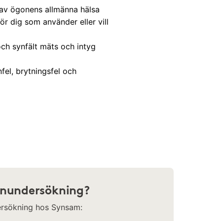
 av ögonens allmänna hälsa
r dig som använder eller vill
ch synfält mäts och intyg
el, brytningsfel och
synundersökning?
dersökning hos Synsam: