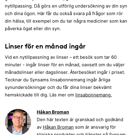
nytillpassing. Då görs en utförlig undersökning av din syn
och dina ögon. Här får du också svara på frågor som rör
din hälsa, till exempel om du tar några mediciner som kan
påverka ögat eller din syn.
Linser för en månad ingår
Vid en nytillpassning av linser – ett besök som tar 60
minuter - ingår linser för en månad, oavsett om du väljer
månadslinser eller dagslinser. Återbesöket ingår i priset.
Tecknar du Synsams linsabonnemang ingår årliga
synundersökningar och du får dina linser bekvämt
hemskickade till dig. Läs mer om
linsabonnemang.
Håkan Broman
Den här texten är granskad och godkänd
av
Håkan Broman
som är ansvarig för
kliniska produkter och tjänster på Synsam