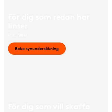
För dig som redan har
linser
Pris: 799 kr
Boka synundersökning
För dig som vill skaffa