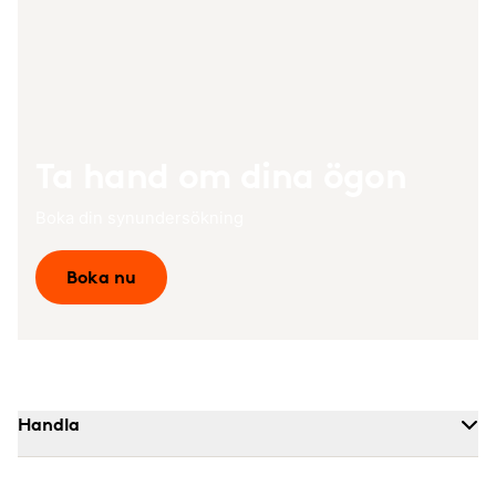
Ta hand om dina ögon
Boka din synundersökning
Boka nu
Handla