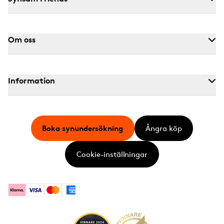
Om oss
Information
Boka synundersökning
Ångra köp
Cookie-inställningar
Klarna
Visa
Mastercard
American Express