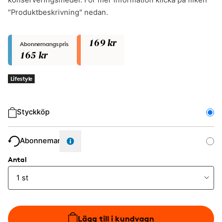
konserveringsmedel. För mer information klicka på fliken
"Produktbeskrivning" nedan.
169 kr
Abonnemangspris
165 kr
Lifestyle
Typ av köp
Styckköp
Abonnemang
Antal
Lägg till i kundvagn