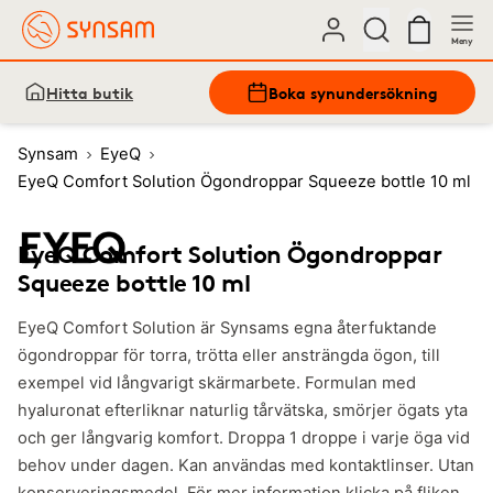
Meny
Hitta butik
Boka synundersökning
Synsam
EyeQ
EyeQ Comfort Solution Ögondroppar Squeeze bottle 10 ml
EyeQ Comfort Solution Ögondroppar
Squeeze bottle 10 ml
EyeQ Comfort Solution är Synsams egna återfuktande
ögondroppar för torra, trötta eller ansträngda ögon, till
exempel vid långvarigt skärmarbete. Formulan med
hyaluronat efterliknar naturlig tårvätska, smörjer ögats yta
och ger långvarig komfort. Droppa 1 droppe i varje öga vid
behov under dagen. Kan användas med kontaktlinser. Utan