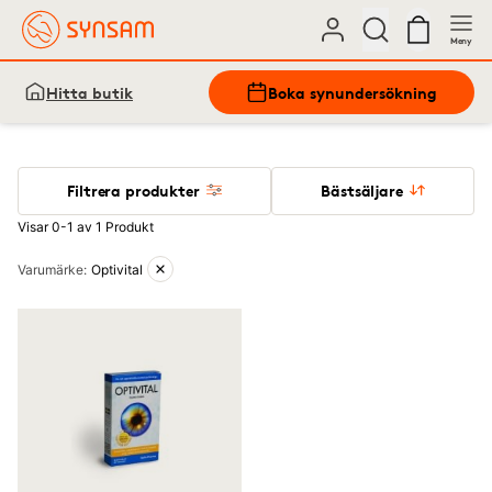
Meny
Hitta butik
Boka synundersökning
Filtrera produkter
Bästsäljare
Visar 0-1 av 1 Produkt
Aktiva filter
Varumärke
:
Optivital