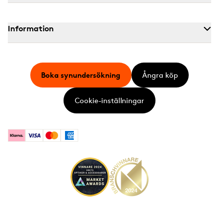
Information
Boka synundersökning
Ångra köp
Cookie-inställningar
Klarna
Visa
Mastercard
American Express