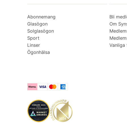
Abonnemang
Bli med
Glasögon
Om Syns
Solglasögon
Medlem
Sport
Medlems
Linser
Vanliga 
Ögonhälsa
Klarna
Visa
Mastercard
American Express