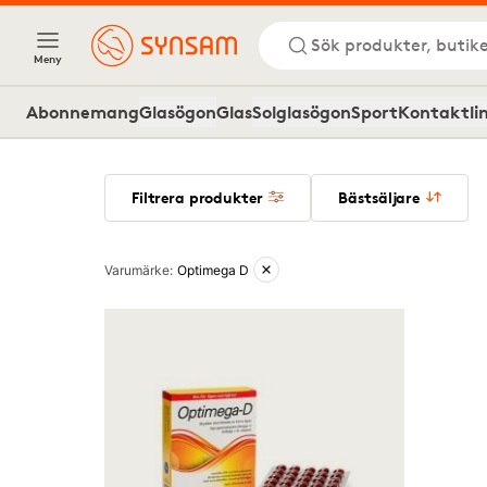
Sök produkter, butike
Meny
Abonnemang
Glasögon
Glas
Solglasögon
Sport
Kontaktli
Filtrera produkter
Bästsäljare
Aktiva filter
Varumärke
:
Optimega D