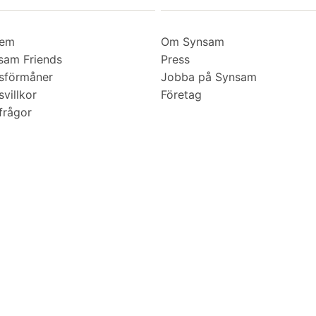
lem
Om Synsam
am Friends
Press
sförmåner
Jobba på Synsam
villkor
Företag
frågor