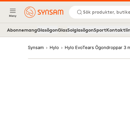
Sök produkter, butike
Meny
Abonnemang
Glasögon
Glas
Solglasögon
Sport
Kontaktli
Synsam
Hylo
Hylo EvoTears Ögondroppar 3 