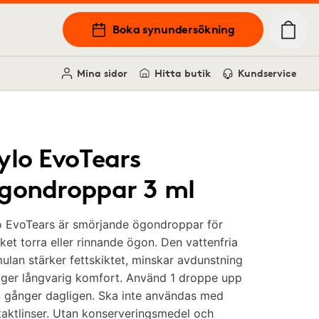
Boka synundersökning
Mina sidor
Hitta butik
Kundservice
ylo EvoTears
gondroppar 3 ml
o EvoTears är smörjande ögondroppar för
et torra eller rinnande ögon. Den vattenfria
ulan stärker fettskiktet, minskar avdunstning
 ger långvarig komfort. Använd 1 droppe upp
 4 gånger dagligen. Ska inte användas med
aktlinser. Utan konserveringsmedel och