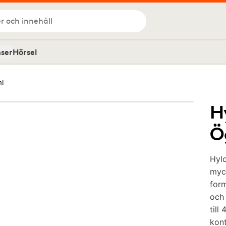
r och innehåll
nser
Hörsel
ml
H
Ö
Hyl
myck
form
och
till
kont