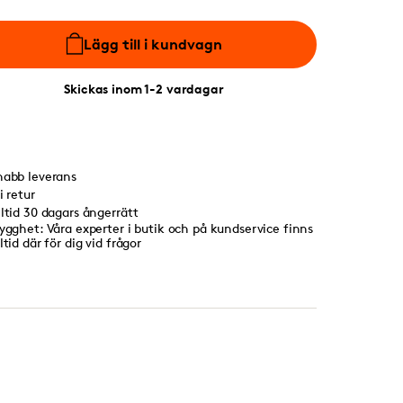
Lägg till i kundvagn
Skickas inom 1-2 vardagar
nabb leverans
i retur
lltid 30 dagars ångerrätt
rygghet: Våra experter i butik och på kundservice finns
ltid där för dig vid frågor