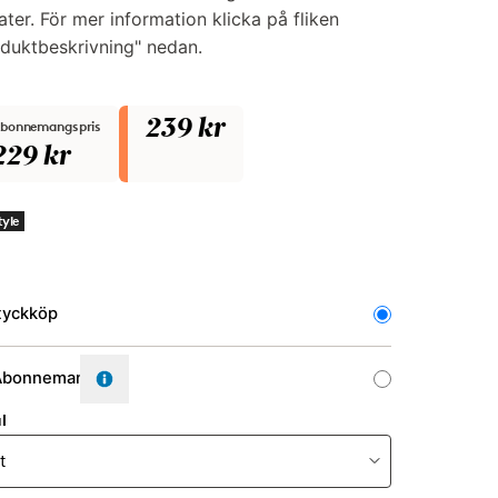
ater. För mer information klicka på fliken
duktbeskrivning" nedan.
239 kr
bonnemangspris
229 kr
tyle
 av köp
tyckköp
Abonnemang
l