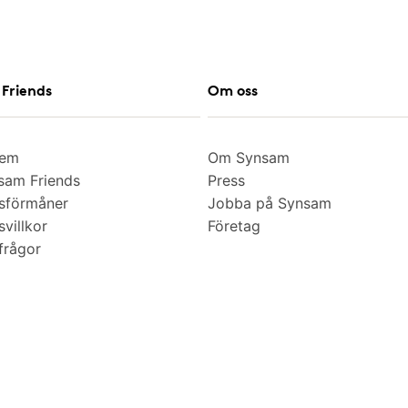
Friends
Om oss
lem
Om Synsam
am Friends
Press
sförmåner
Jobba på Synsam
villkor
Företag
frågor