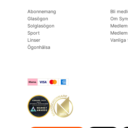
Abonnemang
Bli med
Glasögon
Om Syns
Solglasögon
Medlem
Sport
Medlems
Linser
Vanliga 
Ögonhälsa
Klarna
Visa
Mastercard
American Express