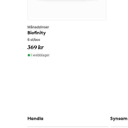
Månadslinser
Biofinity
6 st/box
369 kr
I webblager
Handla
Synsam 