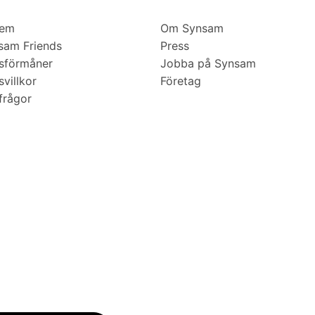
lem
Om Synsam
am Friends
Press
sförmåner
Jobba på Synsam
villkor
Företag
frågor