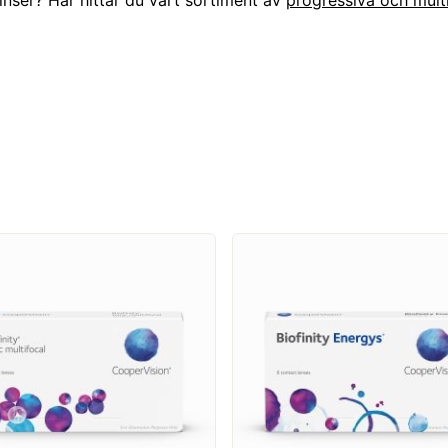
linser? Här hittar du vårt sortiment av
progressiva och multi