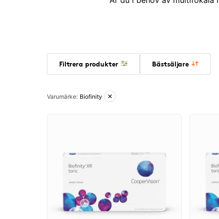
Är du i behov av multifokala 
Filtrera produkter
Bästsäljare
Aktiva filter
Varumärke
:
Biofinity