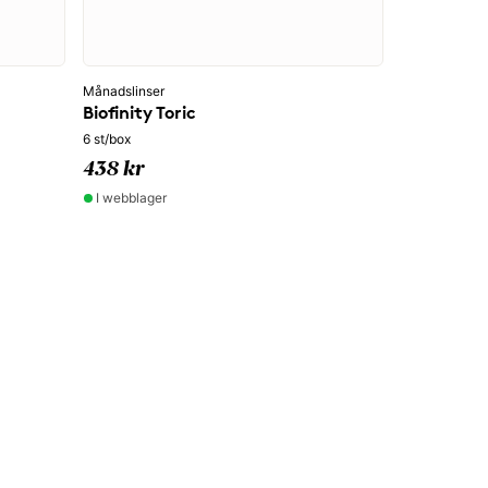
Månadslinser
Biofinity Toric
6 st/box
438 kr
I webblager