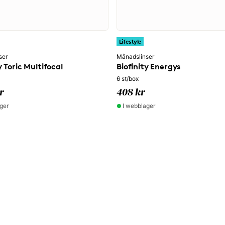
Lifestyle
ser
Månadslinser
y Toric Multifocal
Biofinity Energys
6 st/box
r
408 kr
ger
I webblager