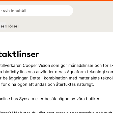
r och innehåll
nser
Hörsel
taktlinser
ån tillverkaren Cooper Vision som gör månadslinser och
toris
la biofinity linserna använder deras Aquaform teknologi som 
för beläggningar. Detta i kombination med materialets teknol
t för dina ögon att andas och återfuktas naturligt.
y online hos Synsam eller besök någon av våra butiker.