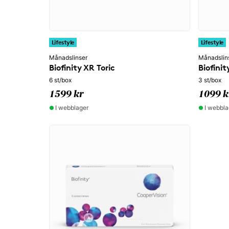
Lifestyle
Lifestyle
Månadslinser
Månadslin
Biofinity XR Toric
Biofinit
6 st/box
3 st/box
1599 kr
1099 k
I webblager
I webbla