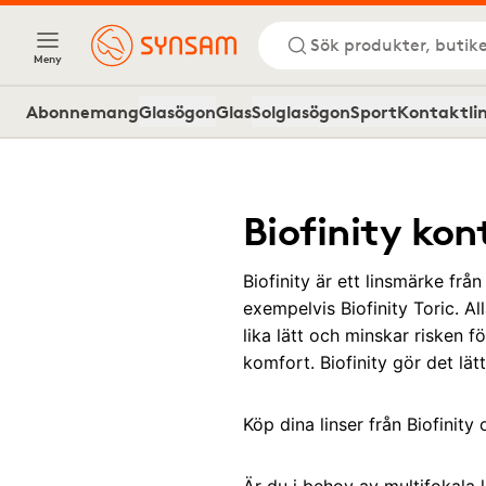
Sök produkter, butike
Meny
Abonnemang
Glasögon
Glas
Solglasögon
Sport
Kontaktli
Biofinity kon
Biofinity är ett linsmärke fr
exempelvis Biofinity Toric. Al
lika lätt och minskar risken 
komfort. Biofinity gör det lät
Köp dina linser från Biofinit