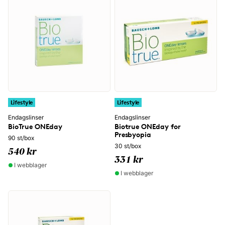
Lifestyle
Lifestyle
Endagslinser
Endagslinser
BioTrue ONEday
Biotrue ONEday for
Presbyopia
90 st/box
30 st/box
540 kr
331 kr
I webblager
I webblager