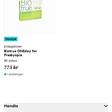
Lifestyle
Endagslinser
Biotrue ONEday for
Presbyopia
90 st/box
775 kr
I webblager
Handla