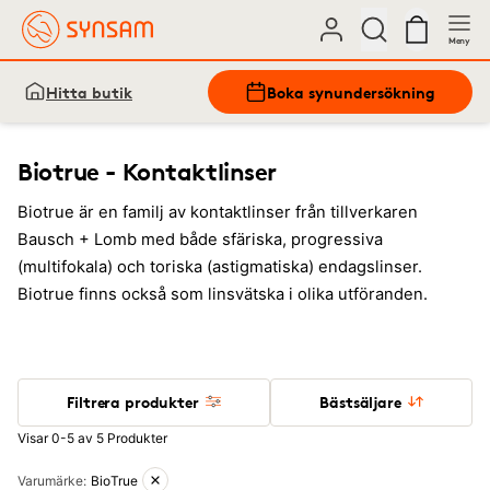
Meny
Hitta butik
Boka synundersökning
Biotrue - Kontaktlinser
Biotrue är en familj av kontaktlinser från tillverkaren
Bausch + Lomb med både sfäriska, progressiva
(multifokala) och toriska (astigmatiska) endagslinser.
Biotrue finns också som linsvätska i olika utföranden.
Filtrera produkter
Bästsäljare
Visar 0-5 av 5 Produkter
Aktiva filter
Varumärke
:
BioTrue