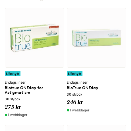
Lifestyle
Lifestyle
Endagslinser
Endagslinser
Biotrue ONEday for
BioTrue ONEday
Astigmatism
30 st/box
30 st/box
246 kr
275 kr
I webblager
I webblager