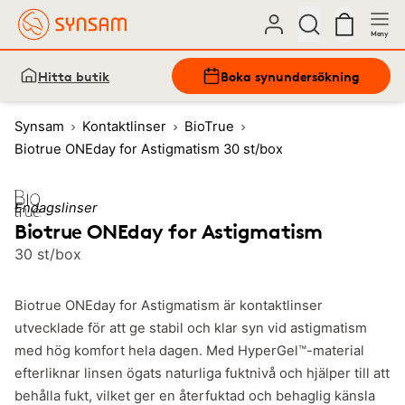
Meny
Hitta butik
Boka synundersökning
Synsam
Kontaktlinser
BioTrue
Biotrue ONEday for Astigmatism 30 st/box
Endagslinser
Biotrue ONEday for Astigmatism
30 st/box
Biotrue ONEday for Astigmatism är kontaktlinser
utvecklade för att ge stabil och klar syn vid astigmatism
med hög komfort hela dagen. Med HyperGel™-material
efterliknar linsen ögats naturliga fuktnivå och hjälper till att
behålla fukt, vilket ger en återfuktad och behaglig känsla