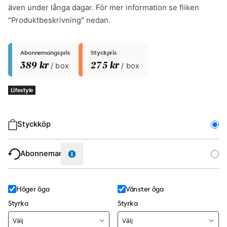
även under långa dagar. För mer information se fliken
"Produktbeskrivning" nedan.
Abonnemangspris
Styckpris
389 kr
/ box
275 kr
/ box
Lifestyle
Typ av köp
Styckköp
Abonnemang
Höger öga
Vänster öga
Styrka
Styrka