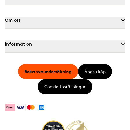
Om oss
Information
Boka synundersökning
Ångra köp
Cookie-inställningar
Klarna
Visa
Mastercard
American Express