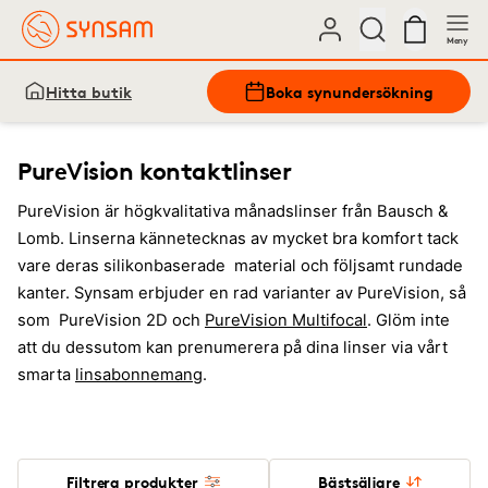
Meny
Hitta butik
Boka synundersökning
PureVision kontaktlinser
PureVision är högkvalitativa månadslinser från Bausch &
Lomb. Linserna kännetecknas av mycket bra komfort tack
vare deras silikonbaserade material och följsamt rundade
kanter. Synsam erbjuder en rad varianter av PureVision, så
som PureVision 2D och
PureVision Multifocal
. Glöm inte
att du dessutom kan prenumerera på dina linser via vårt
smarta
linsabonnemang
.
Filtrera produkter
Bästsäljare