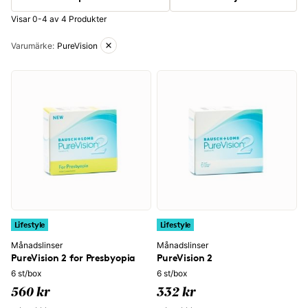
Visar 0-4 av 4 Produkter
Aktiva filter
Varumärke
:
PureVision
Lifestyle
Lifestyle
Månadslinser
Månadslinser
PureVision 2 for Presbyopia
PureVision 2
6 st/box
6 st/box
560 kr
332 kr