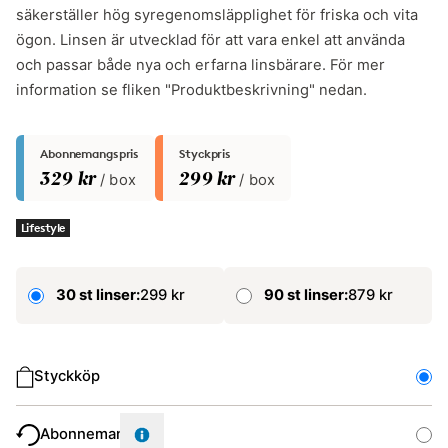
säkerställer hög syregenomsläpplighet för friska och vita
ögon. Linsen är utvecklad för att vara enkel att använda
och passar både nya och erfarna linsbärare. För mer
information se fliken "Produktbeskrivning" nedan.
Abonnemangspris
Styckpris
329 kr
/ box
299 kr
/ box
Lifestyle
30 st linser:
299 kr
90 st linser:
879 kr
Typ av köp
Styckköp
Abonnemang