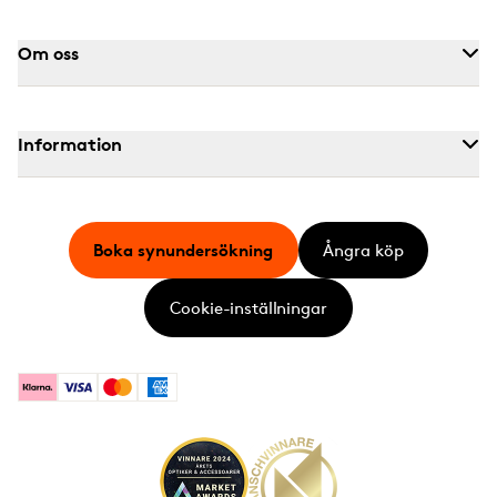
Om oss
Information
Boka synundersökning
Ångra köp
Cookie-inställningar
Klarna
Visa
Mastercard
American Express