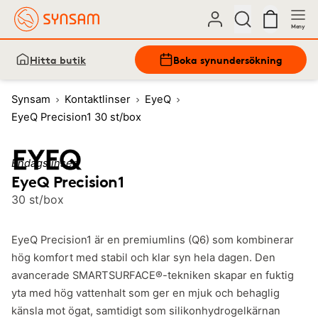
Meny
Hitta butik
Boka synundersökning
Synsam
Kontaktlinser
EyeQ
EyeQ Precision1 30 st/box
Endagslinser
EyeQ Precision1
30 st/box
EyeQ Precision1 är en premiumlins (Q6) som kombinerar
hög komfort med stabil och klar syn hela dagen. Den
avancerade SMARTSURFACE®-tekniken skapar en fuktig
yta med hög vattenhalt som ger en mjuk och behaglig
känsla mot ögat, samtidigt som silikonhydrogelkärnan