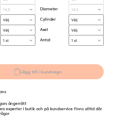
Diameter
Cylinder
Axel
Antal
Lägg till i kundvagn
rans
agars ångerrätt
ra experter i butik och på kundservice finns alltid där
frågor