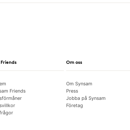
Friends
Om oss
lem
Om Synsam
am Friends
Press
sförmåner
Jobba på Synsam
villkor
Företag
frågor