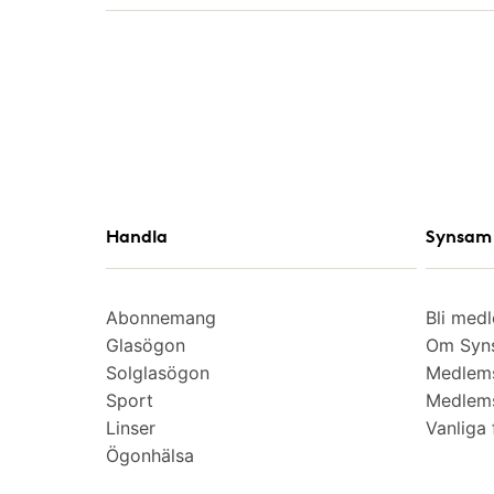
Handla
Synsam 
Abonnemang
Bli med
Glasögon
Om Syns
Solglasögon
Medlem
Sport
Medlems
Linser
Vanliga 
Ögonhälsa