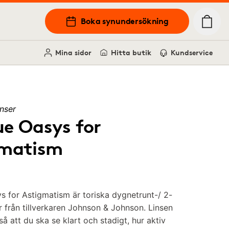
Boka synundersökning
Mina sidor
Hitta butik
Kundservice
nser
e Oasys for
gmatism
 for Astigmatism är toriska dygnetrunt-/ 2-
r från tillverkaren Johnson & Johnson. Linsen
å att du ska se klart och stadigt, hur aktiv