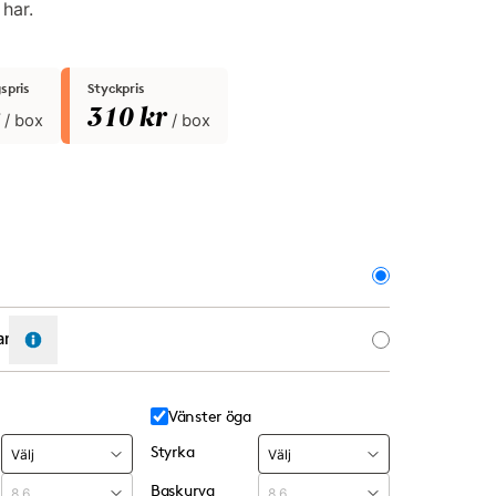
 har.
spris
Styckpris
310 kr
/ box
/ box
ang
Vänster öga
Styrka
Baskurva