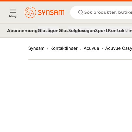
Sök produkter, butike
Meny
Abonnemang
Glasögon
Glas
Solglasögon
Sport
Kontaktli
Synsam
Kontaktlinser
Acuvue
Acuvue Oasys