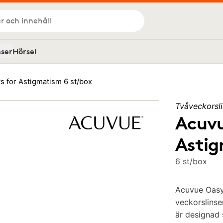
r och innehåll
nser
Hörsel
 for Astigmatism 6 st/box
Tvåveckorsli
Acuvu
Asti
6 st/box
Acuvue Oasys
veckorslinse
är designad s