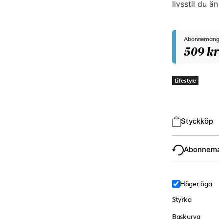
livsstil du än
Abonnemang
509 kr
Lifestyle
Typ av köp
Styckköp
Abonnem
Höger öga
Styrka
Baskurva