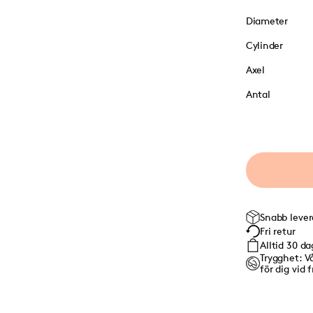
Diameter
Cylinder
Axel
Antal
Snabb leve
Fri retur
Alltid 30 d
Trygghet: Vå
för dig vid 