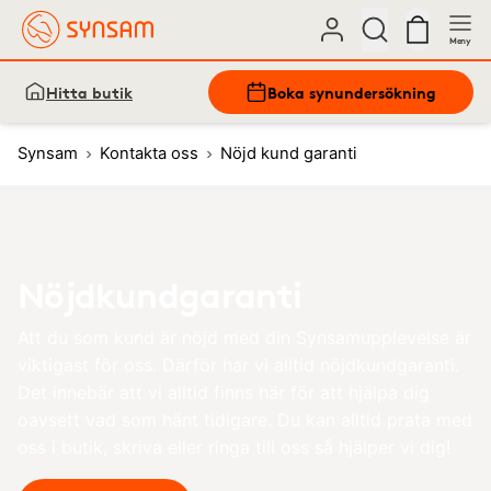
Meny
Hitta butik
Boka synundersökning
Synsam
Kontakta oss
Nöjd kund garanti
Nöjdkundgaranti
Att du som kund är nöjd med din Synsamupplevelse är
viktigast för oss. Därför har vi alltid nöjdkundgaranti.
Det innebär att vi alltid finns här för att hjälpa dig
oavsett vad som hänt tidigare. Du kan alltid prata med
oss i butik, skriva eller ringa till oss så hjälper vi dig!