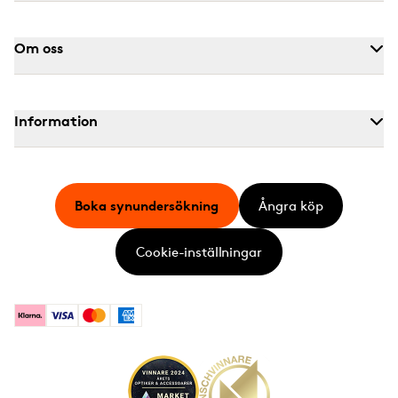
Om oss
Information
Boka synundersökning
Ångra köp
Cookie-inställningar
Klarna
Visa
Mastercard
American Express