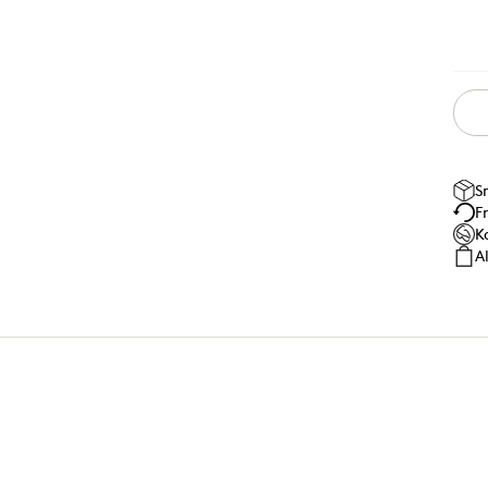
S
F
K
A