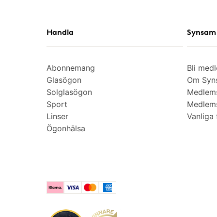
Handla
Synsam 
Abonnemang
Bli med
Glasögon
Om Syns
Solglasögon
Medlem
Sport
Medlems
Linser
Vanliga 
Ögonhälsa
Klarna
Visa
Mastercard
American Express