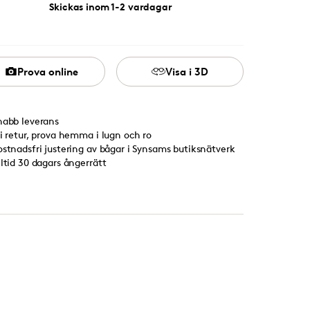
Skickas inom 1-2 vardagar
Prova online
Visa i 3D
nabb leverans
ri retur, prova hemma i lugn och ro
ostnadsfri justering av bågar i Synsams butiksnätverk
lltid 30 dagars ångerrätt