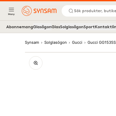
Sök produkter, butike
Meny
Abonnemang
Glasögon
Glas
Solglasögon
Sport
Kontaktli
Synsam
Solglasögon
Gucci
Gucci GG1535S