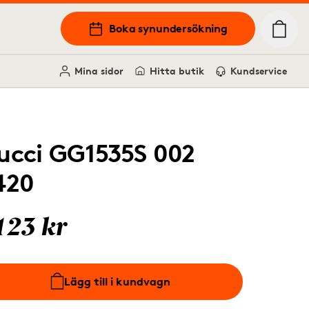
Boka synundersökning
Mina sidor
Hitta butik
Kundservice
ucci GG1535S 002
420
123 kr
Lägg till i kundvagn