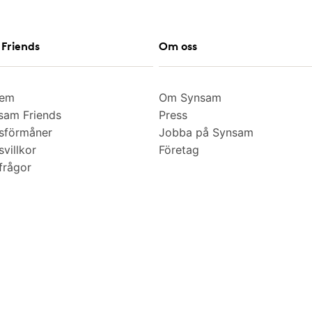
Friends
Om oss
lem
Om Synsam
am Friends
Press
sförmåner
Jobba på Synsam
villkor
Företag
frågor