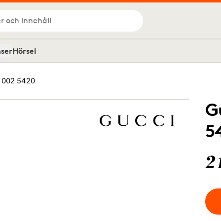
r och innehåll
nser
Hörsel
 002 5420
G
5
2