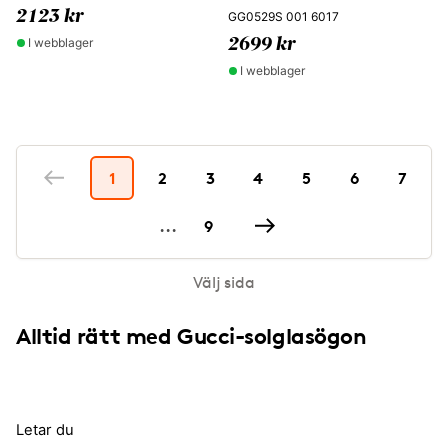
2123 kr
GG0529S 001 6017
I webblager
2699 kr
I webblager
1
2
3
4
5
6
7
...
9
Välj sida
Alltid rätt med Gucci-solglasögon
Letar du