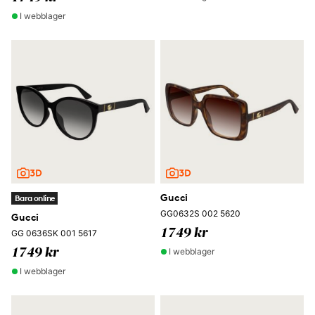
I webblager
Gucci
Bara online
GG0632S 002 5620
Gucci
1749 kr
GG 0636SK 001 5617
I webblager
1749 kr
I webblager