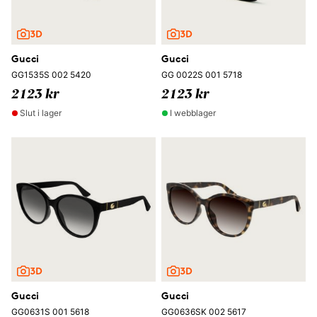
Gucci
Gucci
GG1535S 002 5420
GG 0022S 001 5718
2123 kr
2123 kr
Slut i lager
I webblager
Gucci
Gucci
GG0631S 001 5618
GG0636SK 002 5617