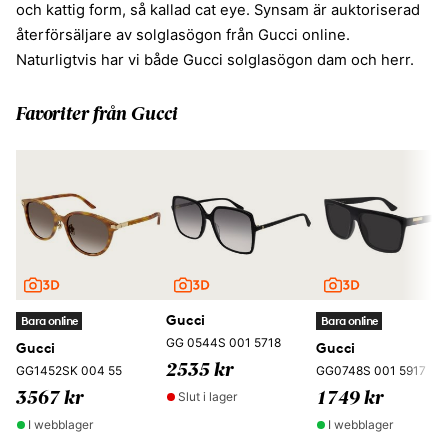
och kattig form, så kallad cat eye. Synsam är auktoriserad
återförsäljare av solglasögon från Gucci online.
Naturligtvis har vi både Gucci solglasögon dam och herr.
Favoriter från Gucci
Gucci
Bara online
Bara online
GG 0544S 001 5718
Gucci
Gucci
2535 kr
GG1452SK 004 55
GG0748S 001 5917
Slut i lager
3567 kr
1749 kr
I webblager
I webblager