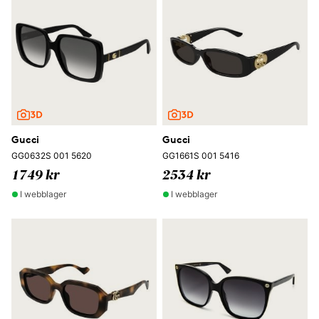
Gucci
Gucci
GG0632S 001 5620
GG1661S 001 5416
1749 kr
2534 kr
I webblager
I webblager