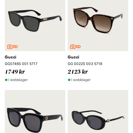
Gucci
Gucci
GG0746S 001 5717
GG 0022S 003 5718
1749 kr
2123 kr
I webblager
I webblager