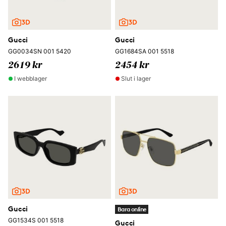
Gucci
Gucci
GG0034SN 001 5420
GG1684SA 001 5518
2619 kr
2454 kr
I webblager
Slut i lager
Gucci
Bara online
GG1534S 001 5518
Gucci