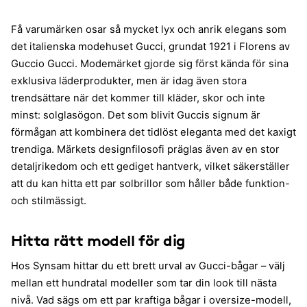
Få varumärken osar så mycket lyx och anrik elegans som
det italienska modehuset Gucci, grundat 1921 i Florens av
Guccio Gucci. Modemärket gjorde sig först kända för sina
exklusiva läderprodukter, men är idag även stora
trendsättare när det kommer till kläder, skor och inte
minst: solglasögon. Det som blivit Guccis signum är
förmågan att kombinera det tidlöst eleganta med det kaxigt
trendiga. Märkets designfilosofi präglas även av en stor
detaljrikedom och ett gediget hantverk, vilket säkerställer
att du kan hitta ett par solbrillor som håller både funktion-
och stilmässigt.
Hitta rätt modell för dig
Hos Synsam hittar du ett brett urval av Gucci-bågar – välj
mellan ett hundratal modeller som tar din look till nästa
nivå. Vad sägs om ett par kraftiga bågar i oversize-modell,