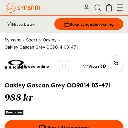
Meny
Hitta butik
Boka synundersökning
Synsam
Sport
Oakley
Oakley Gascan Grey OO9014 03-471
Prova online
Visa i 3D
Oakley Gascan Grey OO9014 03-471
988 kr
Bara online
Lägg till i kundvagn