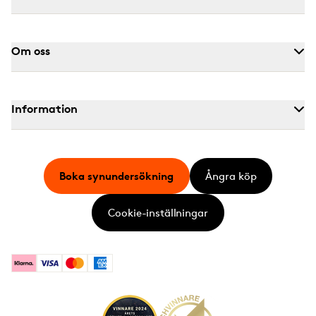
Om oss
Information
Boka synundersökning
Ångra köp
Cookie-inställningar
Klarna
Visa
Mastercard
American Express