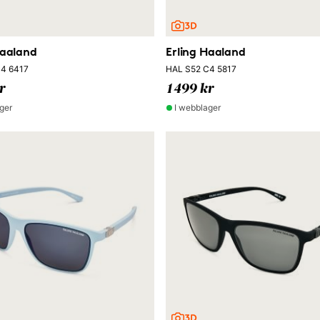
Haaland
Erling Haaland
4 6417
HAL S52 C4 5817
r
1499 kr
ger
I webblager