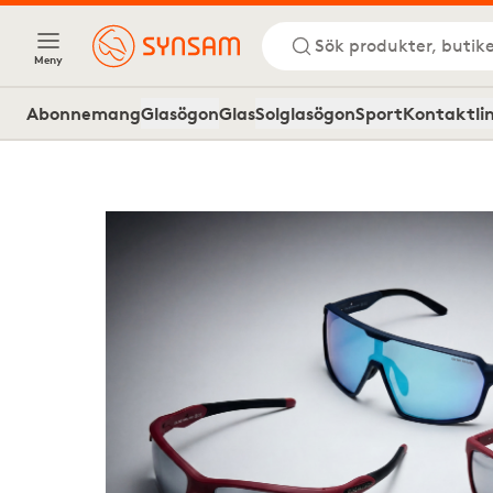
Sök produkter, butike
Meny
Abonnemang
Glasögon
Glas
Solglasögon
Sport
Kontaktli