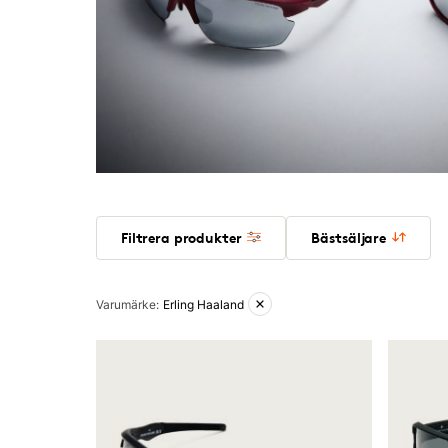
Filtrera produkter
Bästsäljare
Aktiva filter
Varumärke
:
Erling Haaland