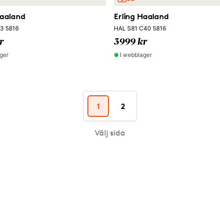
Haaland
Erling Haaland
3 5816
HAL S81 C40 5816
r
3999 kr
ger
I webblager
1
2
Välj sida