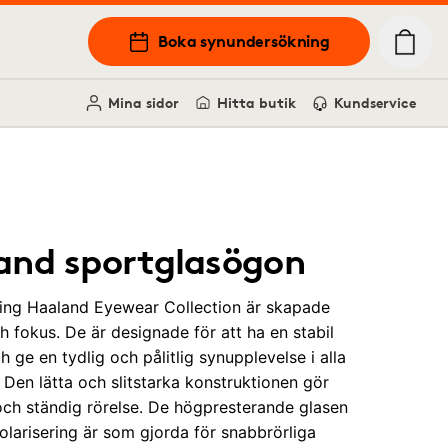
Boka synundersökning
Mina sidor
Hitta butik
Kundservice
land sportglasögon
ling Haaland Eyewear Collection är skapade
och fokus. De är designade för att ha en stabil
ge en tydlig och pålitlig synupplevelse i alla
. Den lätta och slitstarka konstruktionen gör
r och ständig rörelse. De högpresterande glasen
arisering är som gjorda för snabbrörliga