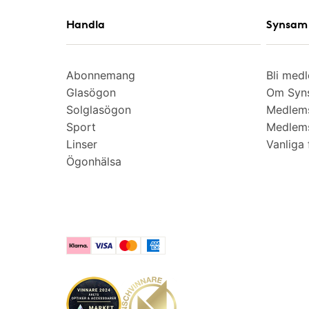
Handla
Synsam 
Abonnemang
Bli med
Glasögon
Om Syns
Solglasögon
Medlem
Sport
Medlems
Linser
Vanliga 
Ögonhälsa
Klarna
Visa
Mastercard
American Express