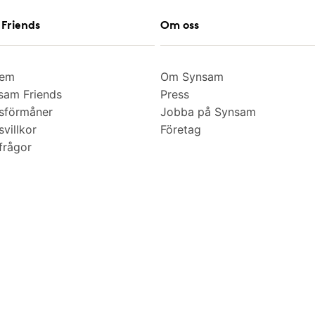
Friends
Om oss
lem
Om Synsam
am Friends
Press
sförmåner
Jobba på Synsam
villkor
Företag
frågor