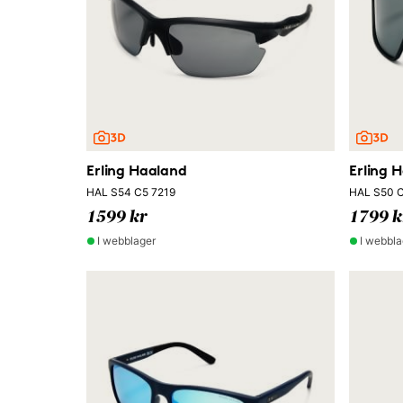
Erling Haaland
Erling 
HAL S54 C5 7219
HAL S50 C
1599 kr
1799 k
I webblager
I webbla