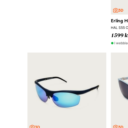
Erling 
HAL S55 C
1599 k
I webbla