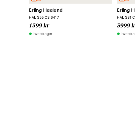
Erling Haaland
Erling 
HAL S55 C3 6417
HAL S81 C
1599 kr
3999 k
I webblager
I webbla