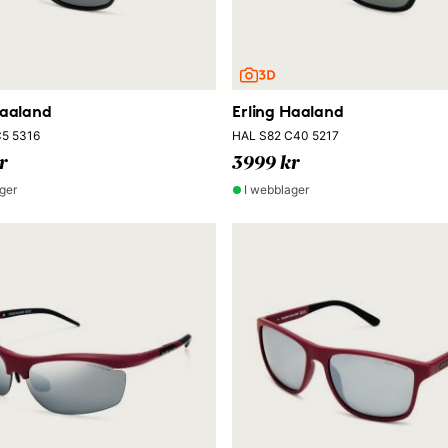
Haaland
Erling Haaland
5 5316
HAL S82 C40 5217
r
3999 kr
ger
I webblager