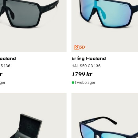
Haaland
Erling Haaland
5 136
HAL S50 C3 136
r
1799 kr
ger
I webblager