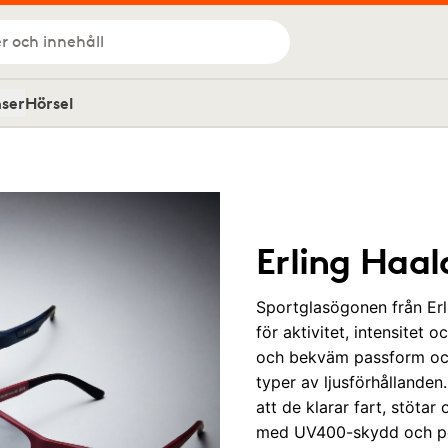
r och innehåll
nser
Hörsel
Erling Haa
Sportglasögonen från Er
för aktivitet, intensitet 
och bekväm passform och 
typer av ljusförhållanden
att de klarar fart, stöta
med UV400-skydd och pol