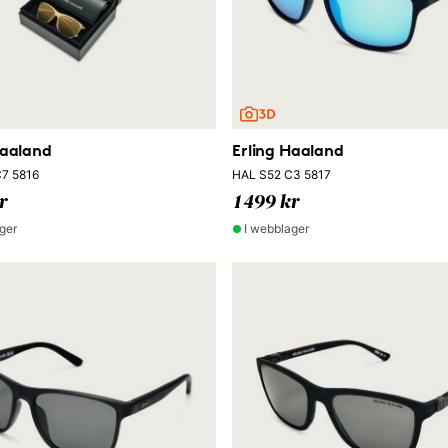
Haaland
Erling Haaland
7 5816
HAL S52 C3 5817
r
1499 kr
ger
I webblager