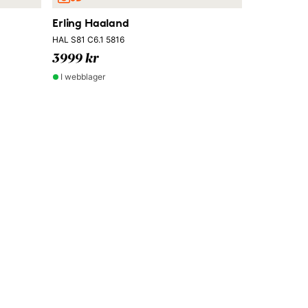
Erling Haaland
HAL S81 C6.1 5816
3999 kr
I webblager