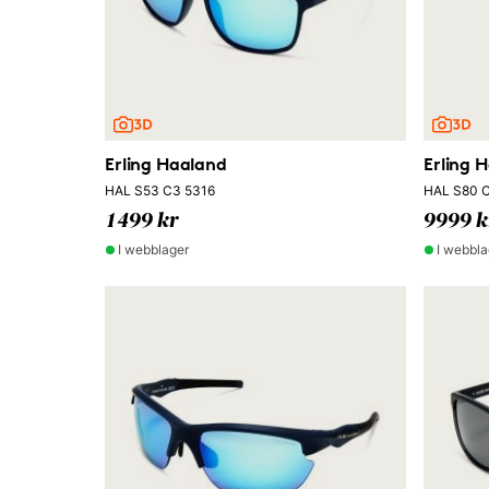
Erling Haaland
Erling 
HAL S53 C3 5316
HAL S80 C
1499 kr
9999 k
I webblager
I webbla