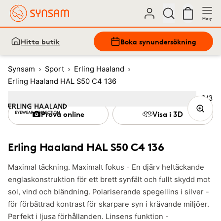
Meny
Hitta butik
Boka synundersökning
Synsam
Sport
Erling Haaland
Erling Haaland HAL S50 C4 136
Bild
2
/
3
Image
1
Image
(Current image)
2
Image
3
Prova online
Visa i 3D
Erling Haaland HAL S50 C4 136
Maximal täckning. Maximalt fokus - En djärv heltäckande
englaskonstruktion för ett brett synfält och fullt skydd mot
sol, vind och bländning. Polariserande spegellins i silver -
för förbättrad kontrast för skarpare syn i krävande miljöer.
Perfekt i ljusa förhållanden. Linsens funktion -