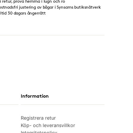
ri retur, prova hemma i lugn och ro
ostnadsfri justering av bågar i Synsams butiksnätverk
lltid 30 dagars ångerrätt
Information
Registrera retur
Köp- och leveransvillkor
Integritetspolicy