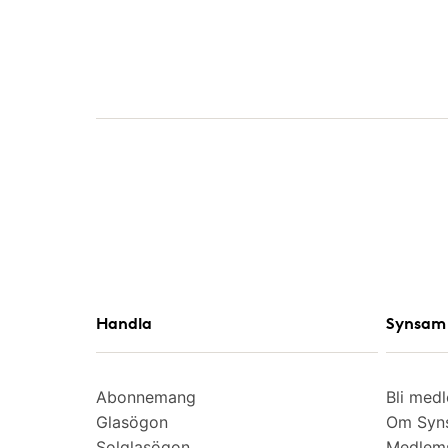
Handla
Synsam 
Abonnemang
Bli med
Glasögon
Om Syns
Solglasögon
Medlem