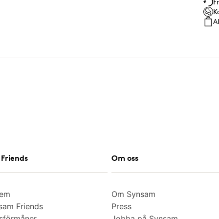
F
K
A
Friends
Om oss
lem
Om Synsam
am Friends
Press
sförmåner
Jobba på Synsam