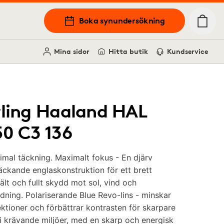
Boka synundersökning
Mina sidor
Hitta butik
Kundservice
rling Haaland HAL
50 C3 136
mal täckning. Maximalt fokus - En djärv
äckande englaskonstruktion för ett brett
ält och fullt skydd mot sol, vind och
dning. Polariserande Blue Revo-lins - minskar
ektioner och förbättrar kontrasten för skarpare
i krävande miljöer, med en skarp och energisk