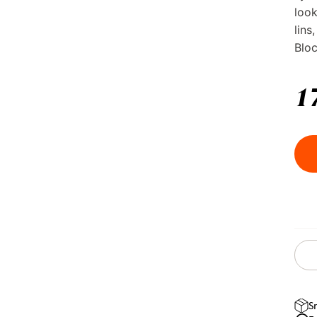
look
lins
Bloc
1
S