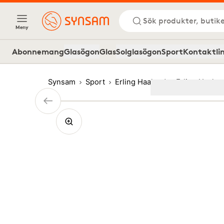
Sök produkter, butike
Meny
Abonnemang
Glasögon
Glas
Solglasögon
Sport
Kontaktli
Synsam
Sport
Erling Haaland
Erling Haala
Image
1