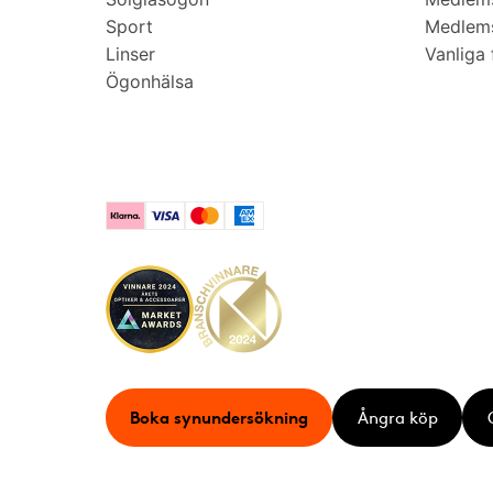
Sport
Medlems
Linser
Vanliga 
Ögonhälsa
Klarna
Visa
Mastercard
American Express
Boka synundersökning
Ångra köp