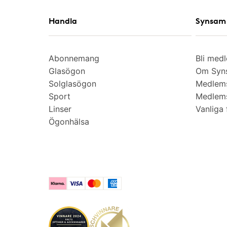
Handla
Synsam 
Abonnemang
Bli med
Glasögon
Om Syns
Solglasögon
Medlem
Sport
Medlems
Linser
Vanliga 
Ögonhälsa
Klarna
Visa
Mastercard
American Express