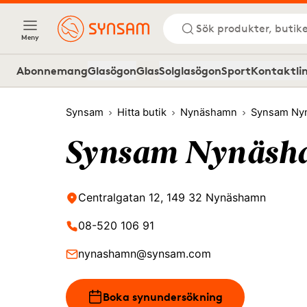
Sök produkter, butike
Meny
Abonnemang
Glasögon
Glas
Solglasögon
Sport
Kontaktli
Synsam
Hitta butik
Nynäshamn
Synsam Ny
Synsam Nynäs
Centralgatan 12, 149 32 Nynäshamn
08-520 106 91
nynashamn@synsam.com
Boka synundersökning