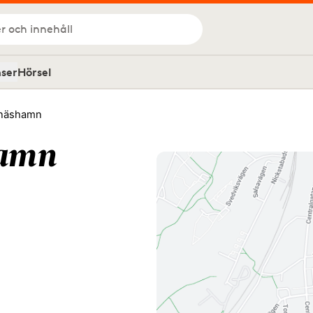
r och innehåll
nser
Hörsel
näshamn
hamn