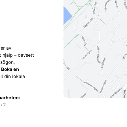
er av
t hjälp – oavsett
asögon,
.
Boka en
l din lokala
 närheten:
n 2