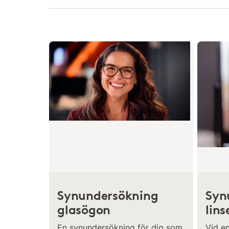
Synundersökning
Syn
glasögon
lins
En synundersökning för dig som
Vid e