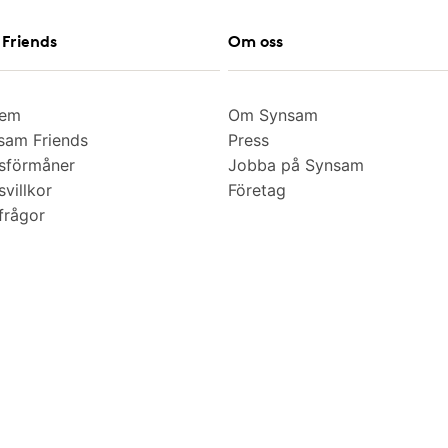
Friends
Om oss
lem
Om Synsam
am Friends
Press
sförmåner
Jobba på Synsam
villkor
Företag
frågor