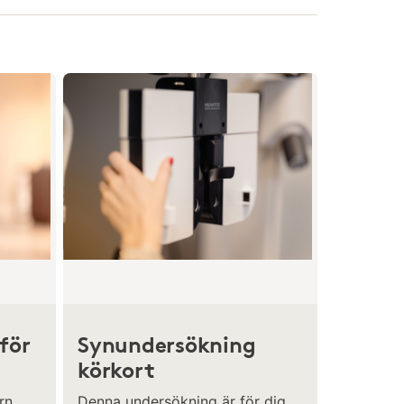
för
Synundersökning
körkort
rn
Denna undersökning är för dig