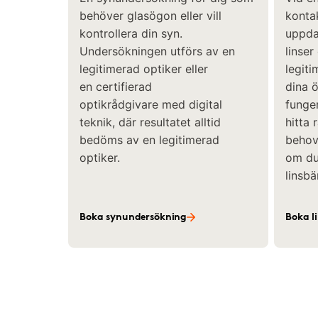
behöver glasögon eller vill
kontak
kontrollera din syn.
uppda
Undersökningen utförs av en
linser
legitimerad optiker eller
legiti
en certifierad
dina 
optikrådgivare med digital
funger
teknik, där resultatet alltid
hitta 
bedöms av en legitimerad
behov 
optiker.
om du 
linsbä
Boka synundersökning
Boka l