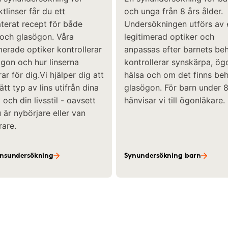
tlinser får du ett
och unga från 8 års ålder.
terat recept för både
Undersökningen utförs av 
 och glasögon. Våra
legitimerad optiker och
merade optiker kontrollerar
anpassas efter barnets beh
ögon och hur linserna
kontrollerar synskärpa, ö
ar för dig.Vi hjälper dig att
hälsa och om det finns be
rätt typ av lins utifrån dina
glasögon. För barn under 8
och din livsstil - oavsett
hänvisar vi till ögonläkare.
är nybörjare eller van
rare.
insundersökning
Synundersökning barn