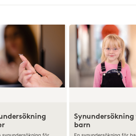
undersökning
Synundersökning 
er
barn
n synundersökning för
En synundersökning för ba