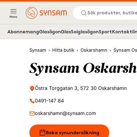
Sök produkter, butike
Meny
Abonnemang
Glasögon
Glas
Solglasögon
Sport
Kontaktli
Synsam
Hitta butik
Oskarshamn
Synsam O
Synsam Oskars
Östra Torggatan 3, 572 30 Oskarshamn
0491-147 84
oskarshamn@synsam.com
Boka synundersökning