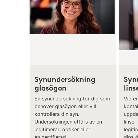
Synundersökning
Syn
glasögon
lins
En synundersökning för dig som
Vid e
behöver glasögon eller vill
kontak
kontrollera din syn.
uppda
Undersökningen utförs av en
linser
legitimerad optiker eller
legiti
en certifierad
dina 