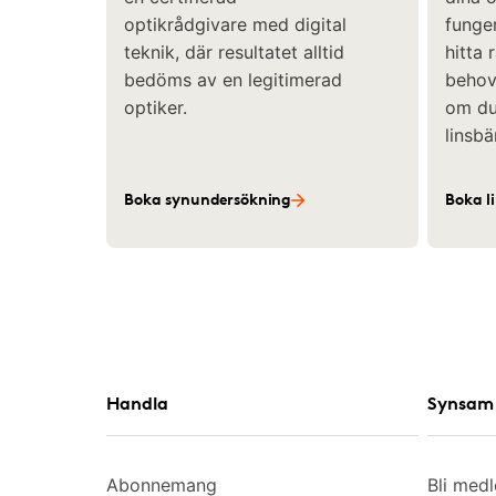
optikrådgivare med digital
funger
teknik, där resultatet alltid
hitta 
bedöms av en legitimerad
behov 
optiker.
om du 
linsbä
Boka synundersökning
Boka l
Handla
Synsam 
Abonnemang
Bli med