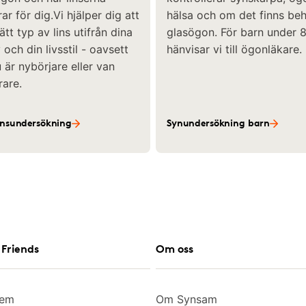
ar för dig.Vi hjälper dig att
hälsa och om det finns be
rätt typ av lins utifrån dina
glasögon. För barn under 8
och din livsstil - oavsett
hänvisar vi till ögonläkare.
är nybörjare eller van
rare.
insundersökning
Synundersökning barn
Friends
Om oss
lem
Om Synsam