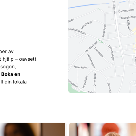
per av
t hjälp – oavsett
asögon,
.
Boka en
l din lokala