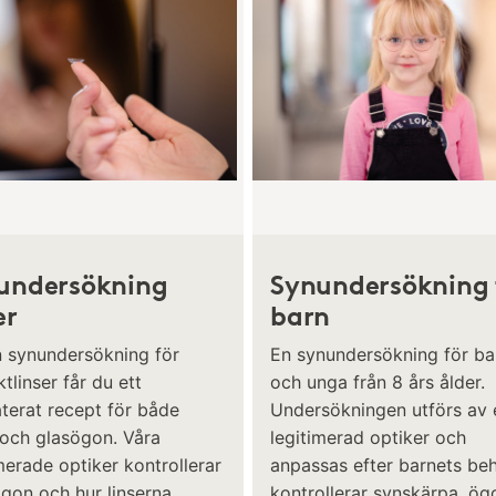
undersökning
Synundersökning 
er
barn
n synundersökning för
En synundersökning för ba
tlinser får du ett
och unga från 8 års ålder.
terat recept för både
Undersökningen utförs av 
 och glasögon. Våra
legitimerad optiker och
merade optiker kontrollerar
anpassas efter barnets beh
ögon och hur linserna
kontrollerar synskärpa, ö