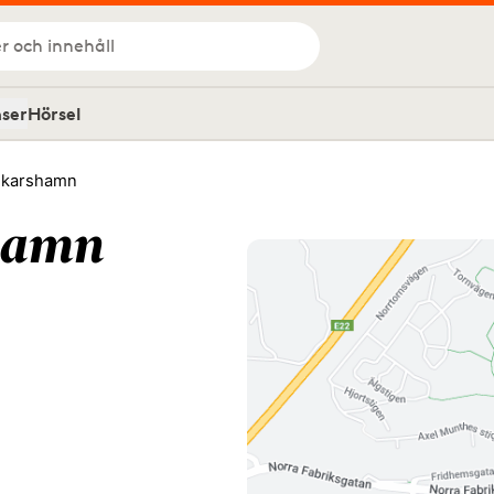
r och innehåll
nser
Hörsel
skarshamn
hamn