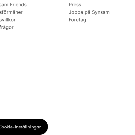
am Friends
Press
sförmåner
Jobba på Synsam
villkor
Företag
frågor
Cookie-inställningar