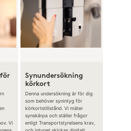
för
Synundersökning
körkort
rn
Denna undersökning är för dig
som behöver synintyg för
en
körkortstillstånd. Vi mäter
synskärpa och ställer frågor
ov. Vi
enligt Transportstyrelsens krav,
gonens
och intyget skickas digitalt