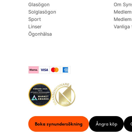
Glasögon
Om Syns
Solglasögon
Medlem
Sport
Medlems
Linser
Vanliga 
Ögonhälsa
Klarna
Visa
Mastercard
American Express
Boka synundersökning
Ångra köp