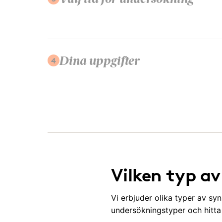
Välj tid för undersökning
4
Dina uppgifter
Vilken typ a
Vi erbjuder olika typer av sy
undersökningstyper och hitt