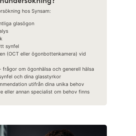
synundersökning?
dersökning hos Synsam:
intliga glasögon
alys
ck
tt synfel
ten (OCT eller ögonbottenkamera) vid
 frågor om ögonhälsa och generell hälsa
ynfel och dina glasstyrkor
mmendation utifrån dina unika behov
re eller annan specialist om behov finns