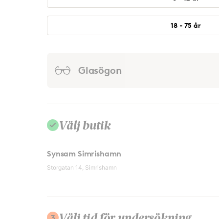
18 - 75 år
Glasögon
Välj butik
Synsam Simrishamn
Storgatan 14, Simrishamn
3