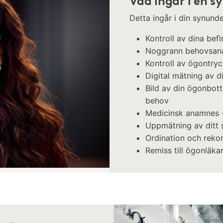
Vad ingår i en 
Detta ingår i din synun
Kontroll av dina bef
Noggrann behovsan
Kontroll av ögontry
Digital mätning av di
Bild av din ögonbot
behov
Medicinsk anamnes -
Uppmätning av ditt s
Ordination och reko
​Remiss till ögonläka