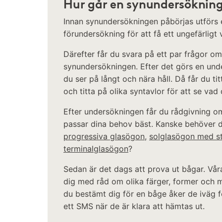
Hur går en synundersökning 
Innan synundersökningen påbörjas utförs 
förundersökning för att få ett ungefärligt 
Därefter får du svara på ett par frågor om
synundersökningen. Efter det görs en und
du ser på långt och nära håll. Då får du 
och titta på olika syntavlor för att se vad
Efter undersökningen får du rådgivning o
passar dina behov bäst. Kanske behöver 
progressiva glasögon
,
solglasögon med s
terminalglasögon
?
Sedan är det dags att prova ut bågar. Vår
dig med råd om olika färger, former och m
du bestämt dig för en båge åker de iväg fö
ett SMS när de är klara att hämtas ut.