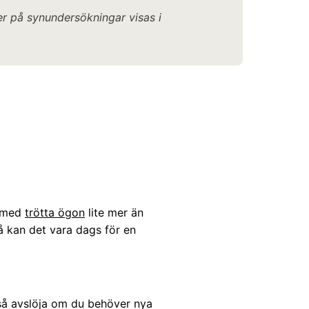
r på synundersökningar visas i
u med
trötta ögon
lite mer än
å kan det vara dags för en
kså avslöja om du behöver nya