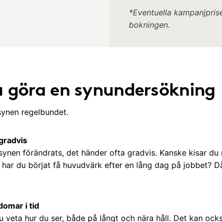
*Eventuella kampanjprise
bokningen.
u göra en synundersökning
 synen regelbundet.
 gradvis
 synen förändrats, det händer ofta gradvis. Kanske kisar d
r har du börjat få huvudvärk efter en lång dag på jobbet? D
domar i tid
u veta hur du ser, både på långt och nära håll. Det kan oc