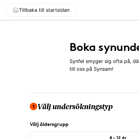
Tillbaka till startsidan
Boka synund
Synfel smyger sig ofta på, d
till oss på Synsam!
Du är på steg 1 av 4, välj undersökningstyp.
1
Välj undersökningstyp
Välj åldersgrupp
8 - 12 år