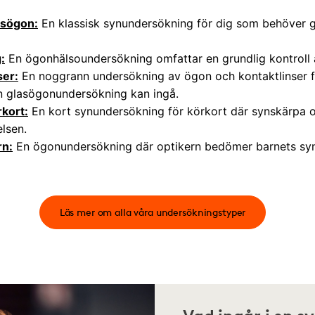
asögon:
En klassisk synundersökning för dig som behöver gl
:
En ögonhälsoundersökning omfattar en grundlig kontroll
ser:
En noggrann undersökning av ögon och kontaktlinser fö
en glasögonundersökning kan ingå.
kort:
En kort synundersökning för körkort där synskärpa o
elsen.
rn:
En ögonundersökning där optikern bedömer barnets synf
Läs mer om alla våra undersökningstyper