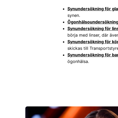
Synundersökning för gl
synen.
Ögonhälsoundersökning
Synundersökning för lin
börja med linser, där äv
Synundersökning för kör
skickas till Transportstyr
Synundersökning för ba
ögonhälsa.