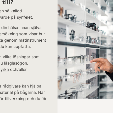
till?
en så kallad
värde på synfelet.
 din hälsa innan själva
ersökning som visar hur
titta genom mätinstrument
 du kan uppfatta.
m vilka lösningar som
du
läsglasögon
,
tyrka
och/eller
a rådgivare kan hjälpa
aterial på bågarna. När
r tillverkning och du får