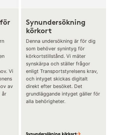
för
Synundersökning
körkort
rn
Denna undersökning är för dig
som behöver synintyg för
en
körkortstillstånd. Vi mäter
synskärpa och ställer frågor
ov. Vi
enligt Transportstyrelsens krav,
gonens
och intyget skickas digitalt
hov av
direkt efter besöket. Det
 år
grundläggande intyget gäller för
alla behörigheter.
Synundersökning körkort