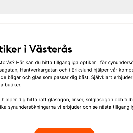
tiker i Västerås
sterås? Här kan du hitta tillgängliga optiker i för synunders
asagatan, Hantverkargatan och i Erikslund hjälper vår komp
ta de bågar och glas som passar dig bäst. Självklart erbjud
ra butiker.
jälper dig hitta rätt glasögon, linser, solglasögon och tillbe
ka synundersökningarna vi erbjuder och se nästa tillgänglig