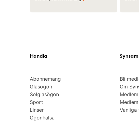
Handla
Synsam 
Abonnemang
Bli med
Glasögon
Om Syns
Solglasögon
Medlem
Sport
Medlems
Linser
Vanliga 
Ögonhälsa