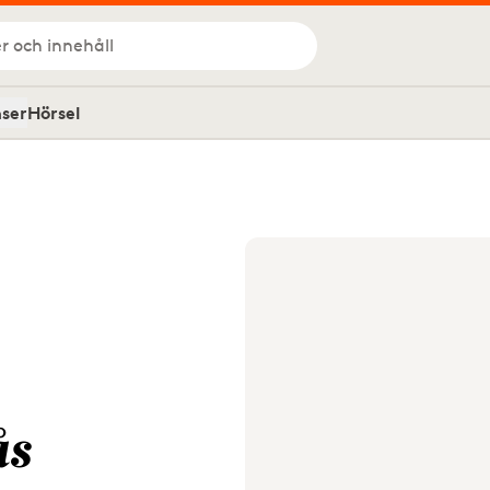
r och innehåll
nser
Hörsel
ås