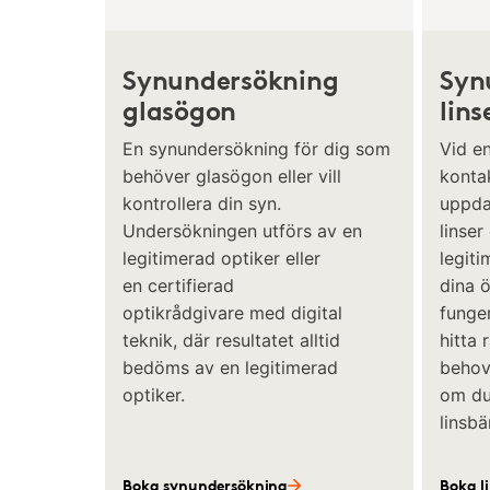
Synundersökning
Syn
glasögon
lins
En synundersökning för dig som
Vid e
behöver glasögon eller vill
kontak
kontrollera din syn.
uppda
Undersökningen utförs av en
linser
legitimerad optiker eller
legiti
en certifierad
dina 
optikrådgivare med digital
funger
teknik, där resultatet alltid
hitta 
bedöms av en legitimerad
behov 
optiker.
om du 
linsbä
Boka synundersökning
Boka l