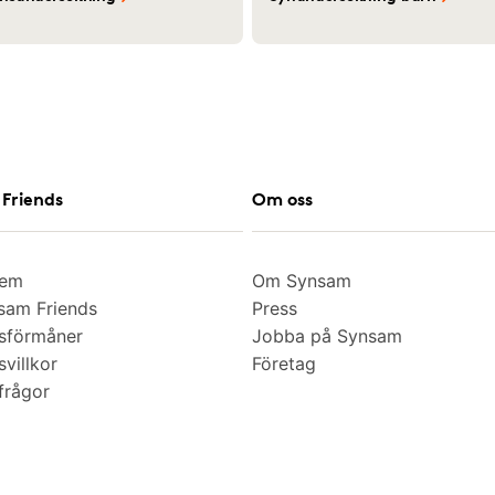
Friends
Om oss
lem
Om Synsam
am Friends
Press
sförmåner
Jobba på Synsam
villkor
Företag
frågor