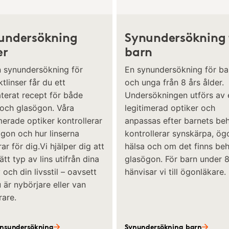
undersökning
Synundersökning 
er
barn
n synundersökning för
En synundersökning för ba
tlinser får du ett
och unga från 8 års ålder.
terat recept för både
Undersökningen utförs av 
 och glasögon. Våra
legitimerad optiker och
merade optiker kontrollerar
anpassas efter barnets beh
ögon och hur linserna
kontrollerar synskärpa, ö
ar för dig.Vi hjälper dig att
hälsa och om det finns be
rätt typ av lins utifrån dina
glasögon. För barn under 8
och din livsstil – oavsett
hänvisar vi till ögonläkare.
är nybörjare eller van
rare.
insundersökning
Synundersökning barn