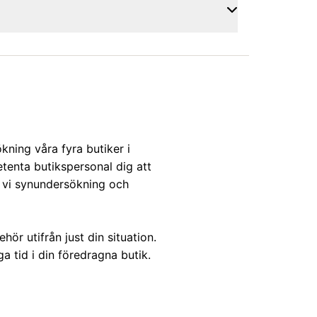
ökning våra fyra butiker i
etenta butikspersonal dig att
er vi synundersökning och
hör utifrån just din situation.
a tid i din föredragna butik.