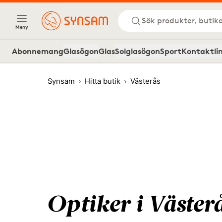
Sök produkter, butike
Meny
Abonnemang
Glasögon
Glas
Solglasögon
Sport
Kontaktli
Synsam
Hitta butik
Västerås
Optiker i Väster