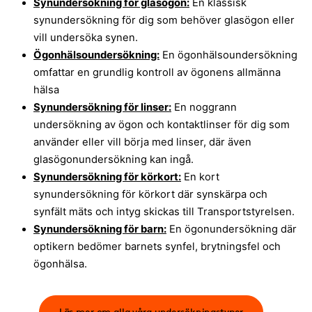
Synundersökning för glasögon:
En klassisk
synundersökning för dig som behöver glasögon eller
vill undersöka synen.
Ögonhälsoundersökning:
En ögonhälsoundersökning
omfattar en grundlig kontroll av ögonens allmänna
hälsa
Synundersökning för linser:
En noggrann
undersökning av ögon och kontaktlinser för dig som
använder eller vill börja med linser, där även
glasögonundersökning kan ingå.
Synundersökning för körkort:
En kort
synundersökning för körkort där synskärpa och
synfält mäts och intyg skickas till Transportstyrelsen.
Synundersökning för barn:
En ögonundersökning där
optikern bedömer barnets synfel, brytningsfel och
ögonhälsa.
Läs mer om alla våra undersökningstyper