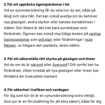
2. För att upptäcka ögonsjukdomar i tid
Vid en synundersökning får du veta hur du ser, både på
långt och nära håll. Det kan också avslöja om du behöver
nya glasögon, andra styrkor eller kanske kontaktlinser i
stället. Och ibland är det inte bara synskärpan som
förändrats. Ögonen kan också visa tidiga tecken på
vanliga
ögonsjukdomar
som
grå starr
eller förändringar i
gula
fläcken
. Ju tidigare det upptäcks, desto bättre.
3. För att säkerställa rätt styrka på glasögon och linser
Vet du om du är
närsynt
eller
översynt
? Ditt synfel kan ha
förändrats, vilket innebär att nya glasögon eller linser kan
förbättra din livskvalitet markant.
4. För säkerhet i trafiken och vardagen
För dig som kör bil är en synundersökning extra viktigt.
God syn är en förutsättning för att köra säkert, både för dig