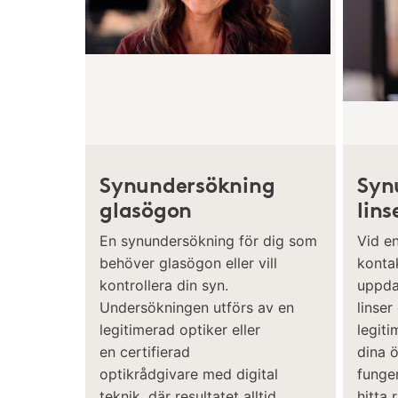
Synundersökning
Syn
glasögon
lins
En synundersökning för dig som
Vid e
behöver glasögon eller vill
kontak
kontrollera din syn.
uppda
Undersökningen utförs av en
linser
legitimerad optiker eller
legiti
en certifierad
dina 
optikrådgivare med digital
funger
teknik, där resultatet alltid
hitta 