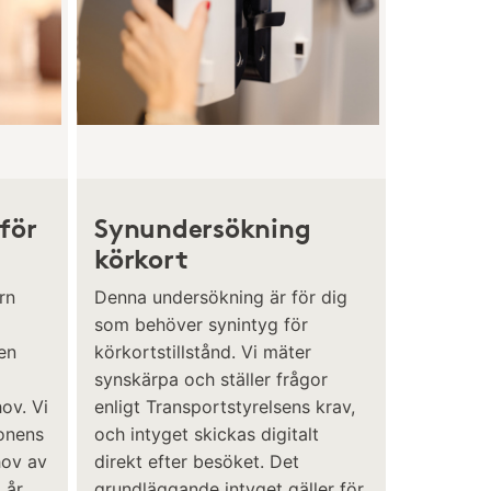
för
Synundersökning
körkort
rn
Denna undersökning är för dig
som behöver synintyg för
en
körkortstillstånd. Vi mäter
synskärpa och ställer frågor
ov. Vi
enligt Transportstyrelsens krav,
gonens
och intyget skickas digitalt
hov av
direkt efter besöket. Det
 år
grundläggande intyget gäller för