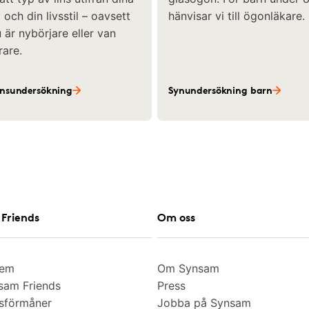
och din livsstil – oavsett
hänvisar vi till ögonläkare.
är nybörjare eller van
rare.
insundersökning
Synundersökning barn
Friends
Om oss
lem
Om Synsam
am Friends
Press
sförmåner
Jobba på Synsam