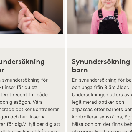
undersökning
Synundersökning 
er
barn
n synundersökning för
En synundersökning för ba
tlinser får du ett
och unga från 8 års ålder.
terat recept för både
Undersökningen utförs av 
 och glasögon. Våra
legitimerad optiker och
merade optiker kontrollerar
anpassas efter barnets beh
ögon och hur linserna
kontrollerar synskärpa, ö
ar för dig.Vi hjälper dig att
hälsa och om det finns be
rätt typ av lins utifrån dina
glasögon. För barn under 8