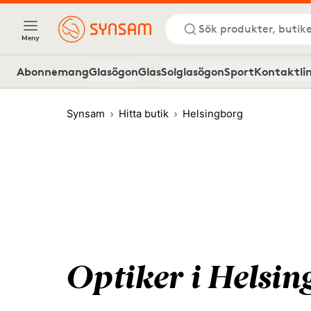
Sök produkter, butike
Meny
Abonnemang
Glasögon
Glas
Solglasögon
Sport
Kontaktli
Synsam
Hitta butik
Helsingborg
Optiker i Helsin