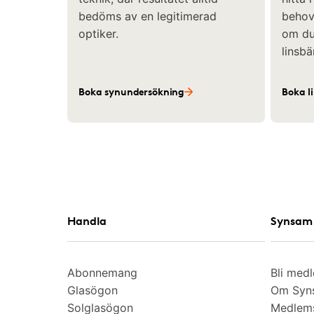
bedöms av en legitimerad
behov 
optiker.
om du 
linsbä
Boka synundersökning
Boka l
Handla
Synsam 
Abonnemang
Bli med
Glasögon
Om Syns
Solglasögon
Medlem