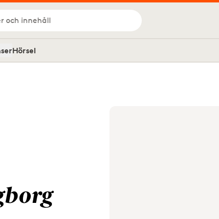
r och innehåll
nser
Hörsel
gborg