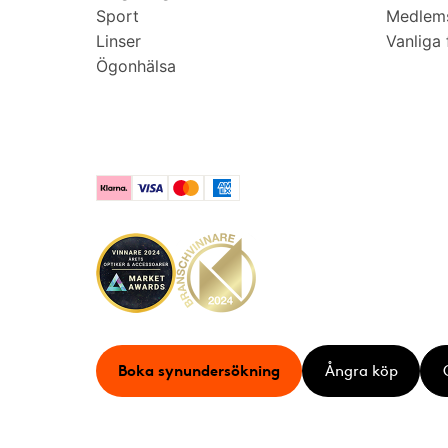
Sport
Medlems
Linser
Vanliga 
Ögonhälsa
Klarna
Visa
Mastercard
American Express
Boka synundersökning
Ångra köp