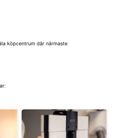
i Väla köpcentrum där närmaste
ar: