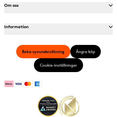
Om oss
Information
Boka synundersökning
Ångra köp
Cookie-inställningar
Klarna
Visa
Mastercard
American Express