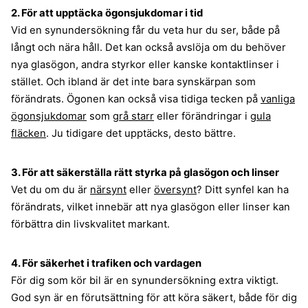
2. För att upptäcka ögonsjukdomar i tid
Vid en synundersökning får du veta hur du ser, både på
långt och nära håll. Det kan också avslöja om du behöver
nya glasögon, andra styrkor eller kanske kontaktlinser i
stället. Och ibland är det inte bara synskärpan som
förändrats. Ögonen kan också visa tidiga tecken på
vanliga
ögonsjukdomar
som
grå starr
eller förändringar i
gula
fläcken
. Ju tidigare det upptäcks, desto bättre.
3. För att säkerställa rätt styrka på glasögon och linser
Vet du om du är
närsynt
eller
översynt
? Ditt synfel kan ha
förändrats, vilket innebär att nya glasögon eller linser kan
förbättra din livskvalitet markant.
4. För säkerhet i trafiken och vardagen
För dig som kör bil är en synundersökning extra viktigt.
God syn är en förutsättning för att köra säkert, både för dig