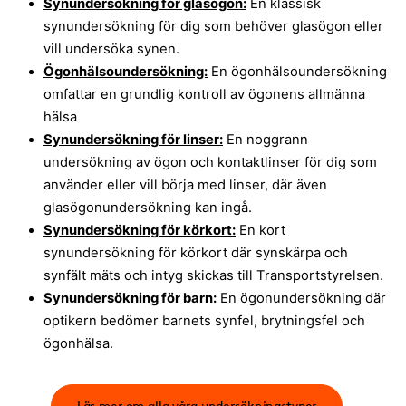
Synundersökning för glasögon:
En klassisk
synundersökning för dig som behöver glasögon eller
vill undersöka synen.
Ögonhälsoundersökning:
En ögonhälsoundersökning
omfattar en grundlig kontroll av ögonens allmänna
hälsa
Synundersökning för linser:
En noggrann
undersökning av ögon och kontaktlinser för dig som
använder eller vill börja med linser, där även
glasögonundersökning kan ingå.
Synundersökning för körkort:
En kort
synundersökning för körkort där synskärpa och
synfält mäts och intyg skickas till Transportstyrelsen.
Synundersökning för barn:
En ögonundersökning där
optikern bedömer barnets synfel, brytningsfel och
ögonhälsa.
Läs mer om alla våra undersökningstyper