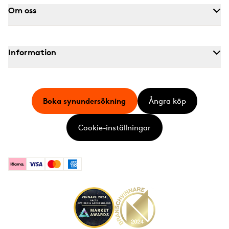
Om oss
Information
Boka synundersökning
Ångra köp
Cookie-inställningar
Klarna
Visa
Mastercard
American Express