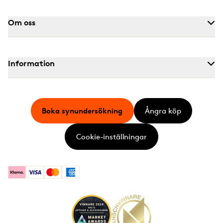
Om oss
Information
Boka synundersökning
Ångra köp
Cookie-inställningar
Klarna
Visa
Mastercard
American Express