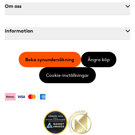
Om oss
Information
Boka synundersökning
Ångra köp
Cookie-inställningar
Klarna
Visa
Mastercard
American Express