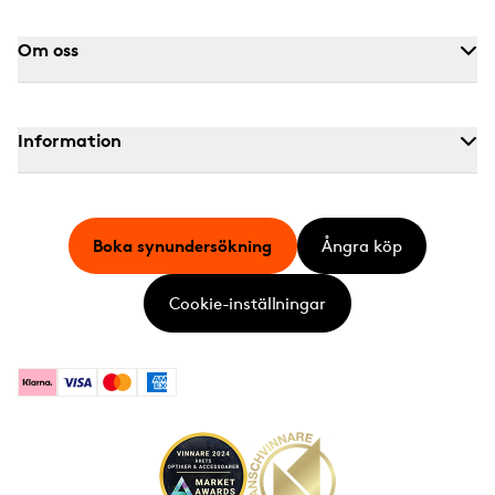
Om oss
Information
Boka synundersökning
Ångra köp
Cookie-inställningar
Klarna
Visa
Mastercard
American Express