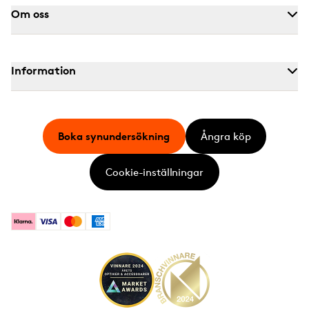
Om oss
Information
Boka synundersökning
Ångra köp
Cookie-inställningar
Klarna
Visa
Mastercard
American Express