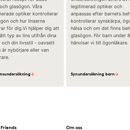
 och glasögon. Våra
legitimerad optiker och
merade optiker kontrollerar
anpassas efter barnets beh
ögon och hur linserna
kontrollerar synskärpa, ö
ar för dig.Vi hjälper dig att
hälsa och om det finns be
rätt typ av lins utifrån dina
glasögon. För barn under 8
och din livsstil - oavsett
hänvisar vi till ögonläkare.
är nybörjare eller van
rare.
insundersökning
Synundersökning barn
Friends
Om oss