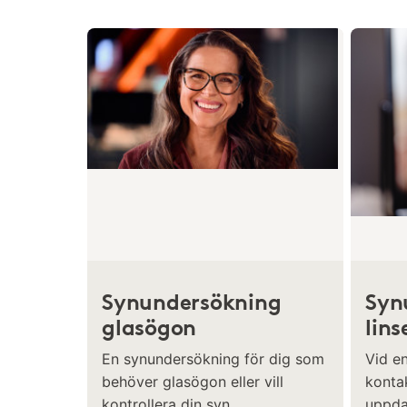
Synundersökning
Syn
glasögon
lins
En synundersökning för dig som
Vid e
behöver glasögon eller vill
kontak
kontrollera din syn.
uppda