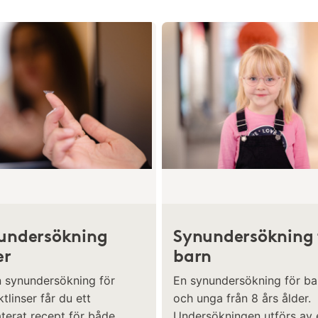
undersökning
Synundersökning 
er
barn
n synundersökning för
En synundersökning för ba
tlinser får du ett
och unga från 8 års ålder.
terat recept för både
Undersökningen utförs av 