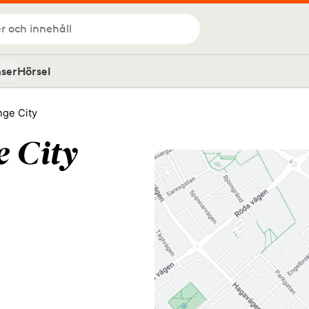
r och innehåll
nser
Hörsel
ge City
 City