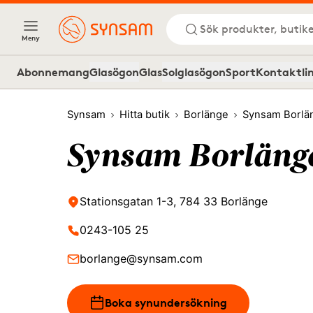
Sök produkter, butike
Meny
Abonnemang
Glasögon
Glas
Solglasögon
Sport
Kontaktli
Synsam
Hitta butik
Borlänge
Synsam Borlän
Synsam Borlänge
Stationsgatan 1-3, 784 33 Borlänge
0243-105 25
borlange@synsam.com
Boka synundersökning