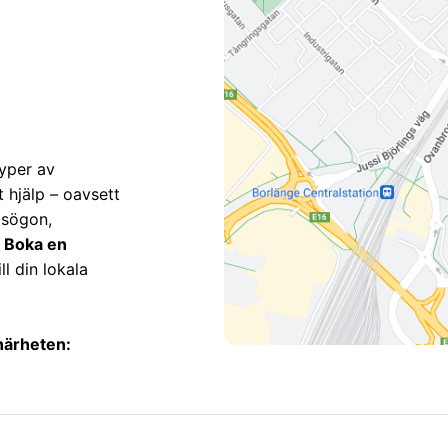
yper av
t hjälp – oavsett
asögon,
.
Boka en
l din lokala
 närheten: