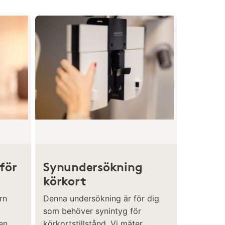
för
Synundersökning
körkort
rn
Denna undersökning är för dig
som behöver synintyg för
en
körkortstillstånd. Vi mäter