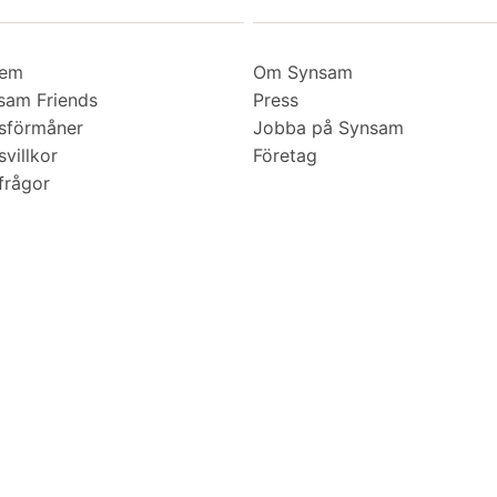
lem
Om Synsam
am Friends
Press
sförmåner
Jobba på Synsam
villkor
Företag
frågor