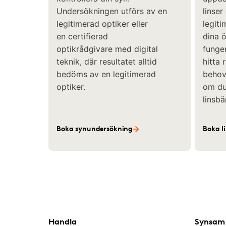
Undersökningen utförs av en
linser
legitimerad optiker eller
legiti
en certifierad
dina 
optikrådgivare med digital
funger
teknik, där resultatet alltid
hitta 
bedöms av en legitimerad
behov 
optiker.
om du 
linsbä
Boka synundersökning
Boka l
Handla
Synsam 