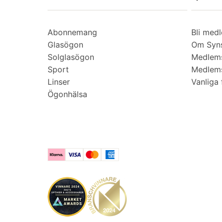
Abonnemang
Bli med
Glasögon
Om Syns
Solglasögon
Medlem
Sport
Medlems
Linser
Vanliga 
Ögonhälsa
Klarna
Visa
Mastercard
American Express