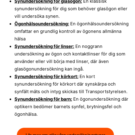
Synundersökning för glasögon:
En klassisk
synundersökning för dig som behöver glasögon eller
vill undersöka synen.
Ögonhälsoundersökning:
En ögonhälsoundersökning
omfattar en grundlig kontroll av ögonens allmänna
hälsa
Synundersökning för linser:
En noggrann
undersökning av ögon och kontaktlinser för dig som
använder eller vill börja med linser, där även
glasögonundersökning kan ingå.
Synundersökning för körkort:
En kort
synundersökning för körkort där synskärpa och
synfält mäts och intyg skickas till Transportstyrelsen.
Synundersökning för barn:
En ögonundersökning där
optikern bedömer barnets synfel, brytningsfel och
ögonhälsa.
Läs mer om alla våra undersökningstyper