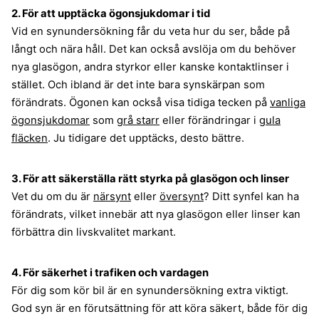
2. För att upptäcka ögonsjukdomar i tid
Vid en synundersökning får du veta hur du ser, både på
långt och nära håll. Det kan också avslöja om du behöver
nya glasögon, andra styrkor eller kanske kontaktlinser i
stället. Och ibland är det inte bara synskärpan som
förändrats. Ögonen kan också visa tidiga tecken på
vanliga
ögonsjukdomar
som
grå starr
eller förändringar i
gula
fläcken
. Ju tidigare det upptäcks, desto bättre.
3. För att säkerställa rätt styrka på glasögon och linser
Vet du om du är
närsynt
eller
översynt
? Ditt synfel kan ha
förändrats, vilket innebär att nya glasögon eller linser kan
förbättra din livskvalitet markant.
4. För säkerhet i trafiken och vardagen
För dig som kör bil är en synundersökning extra viktigt.
God syn är en förutsättning för att köra säkert, både för dig