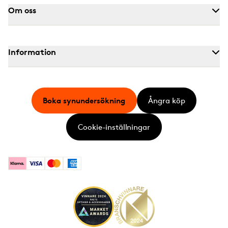
Om oss
Information
Boka synundersökning
Ångra köp
Cookie-inställningar
Klarna
Visa
Mastercard
American Express