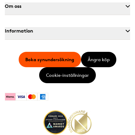
Om oss
Information
Boka synundersökning
Ångra köp
Cookie-inställningar
Klarna
Visa
Mastercard
American Express